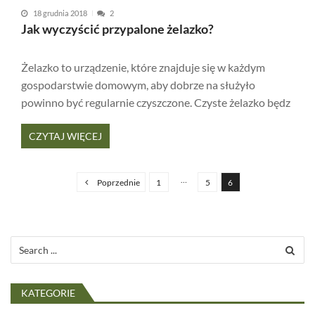
18 grudnia 2018
2
Jak wyczyścić przypalone żelazko?
Żelazko to urządzenie, które znajduje się w każdym
gospodarstwie domowym, aby dobrze na służyło
powinno być regularnie czyszczone. Czyste żelazko będz
CZYTAJ WIĘCEJ
S
t
…
Poprzednie
1
5
6
r
o
n
Search
for:
i
c
KATEGORIE
o