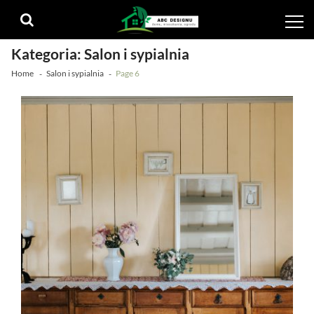
Skip
Skip
to
to
navigation
content
Kategoria:
Salon i sypialnia
Home
Salon i sypialnia
Page 6