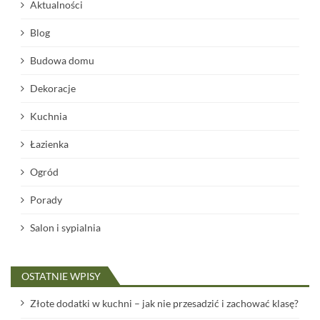
w
Aktualności
a
Blog
n
Budowa domu
i
e
Dekoracje
w
Kuchnia
p
Łazienka
i
s
Ogród
ó
Porady
w
Salon i sypialnia
OSTATNIE WPISY
Złote dodatki w kuchni – jak nie przesadzić i zachować klasę?