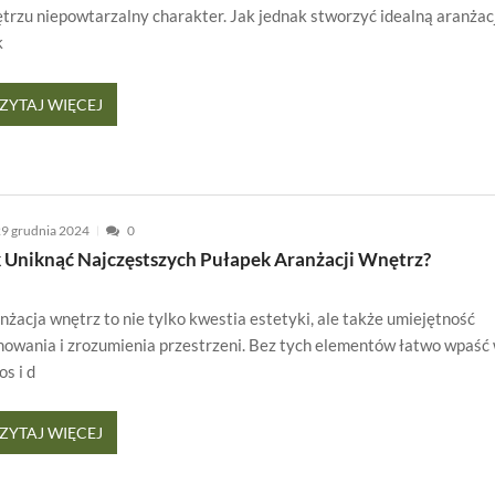
trzu niepowtarzalny charakter. Jak jednak stworzyć idealną aranżac
k
ZYTAJ WIĘCEJ
9 grudnia 2024
0
k Uniknąć Najczęstszych Pułapek Aranżacji Wnętrz?
nżacja wnętrz to nie tylko kwestia estetyki, ale także umiejętność
nowania i zrozumienia przestrzeni. Bez tych elementów łatwo wpaść
os i d
ZYTAJ WIĘCEJ