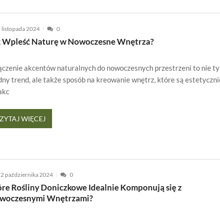
 listopada 2024
0
k Wpleść Naturę w Nowoczesne Wnętrza?
czenie akcentów naturalnych do nowoczesnych przestrzeni to nie ty
ny trend, ale także sposób na kreowanie wnętrz, które są estetyczni
akc
ZYTAJ WIĘCEJ
2 października 2024
0
óre Rośliny Doniczkowe Idealnie Komponują się z
woczesnymi Wnętrzami?