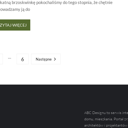
ikatną brzoskwinkę pokochaliśmy do tego stopnia, że chętnie
owadzamy ją do
ZYTAJ WIĘCEJ
…
6
Następne
ABC Designu to serwis int
domu, mieszkania. Portal zr
architektów i projektantów