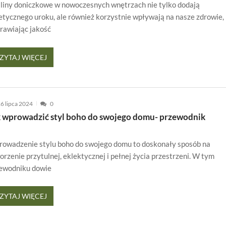
liny doniczkowe w nowoczesnych wnętrzach nie tylko dodają
etycznego uroku, ale również korzystnie wpływają na nasze zdrowie,
rawiając jakość
ZYTAJ WIĘCEJ
6 lipca 2024
0
k wprowadzić styl boho do swojego domu- przewodnik
owadzenie stylu boho do swojego domu to doskonały sposób na
orzenie przytulnej, eklektycznej i pełnej życia przestrzeni. W tym
ewodniku dowie
ZYTAJ WIĘCEJ