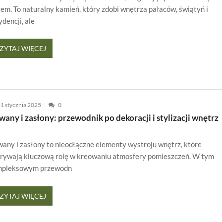
lem. To naturalny kamień, który zdobi wnętrza pałaców, świątyń i
ydencji, ale
ZYTAJ WIĘCEJ
1 stycznia 2025
0
any i zasłony: przewodnik po dekoracji i stylizacji wnętrz
any i zasłony to nieodłączne elementy wystroju wnętrz, które
rywają kluczową rolę w kreowaniu atmosfery pomieszczeń. W tym
mpleksowym przewodn
ZYTAJ WIĘCEJ