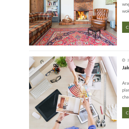
wnę
wo
C
2
Ja
Ara
pla
cha
C