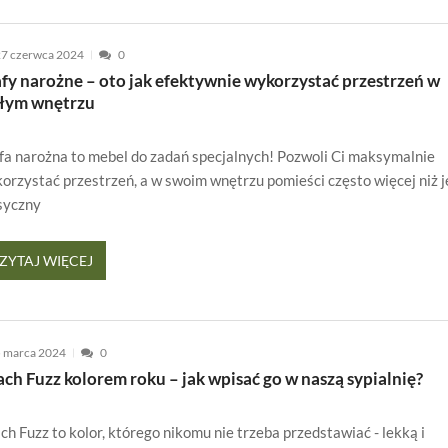
7 czerwca 2024
0
fy narożne – oto jak efektywnie wykorzystać przestrzeń w
łym wnętrzu
fa narożna to mebel do zadań specjalnych! Pozwoli Ci maksymalnie
orzystać przestrzeń, a w swoim wnętrzu pomieści często więcej niż j
syczny
ZYTAJ WIĘCEJ
 marca 2024
0
ch Fuzz kolorem roku – jak wpisać go w naszą sypialnię?
ch Fuzz to kolor, którego nikomu nie trzeba przedstawiać - lekką i