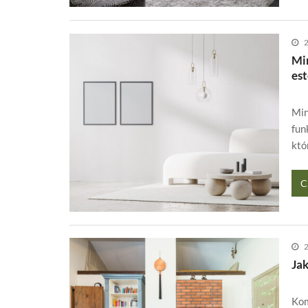
2
Min
es
Min
fun
któ
C
2
Ja
Kom