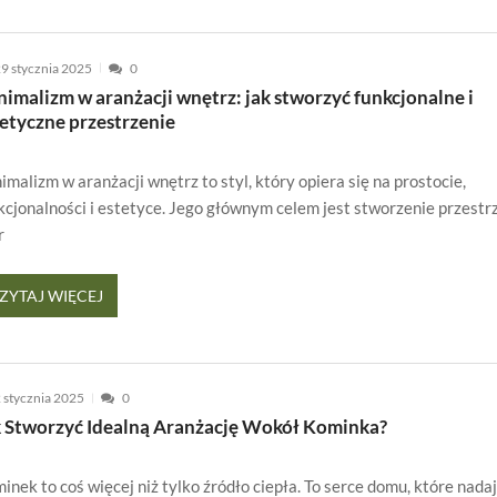
9 stycznia 2025
0
imalizm w aranżacji wnętrz: jak stworzyć funkcjonalne i
tetyczne przestrzenie
imalizm w aranżacji wnętrz to styl, który opiera się na prostocie,
kcjonalności i estetyce. Jego głównym celem jest stworzenie przestrz
r
ZYTAJ WIĘCEJ
 stycznia 2025
0
k Stworzyć Idealną Aranżację Wokół Kominka?
inek to coś więcej niż tylko źródło ciepła. To serce domu, które nada