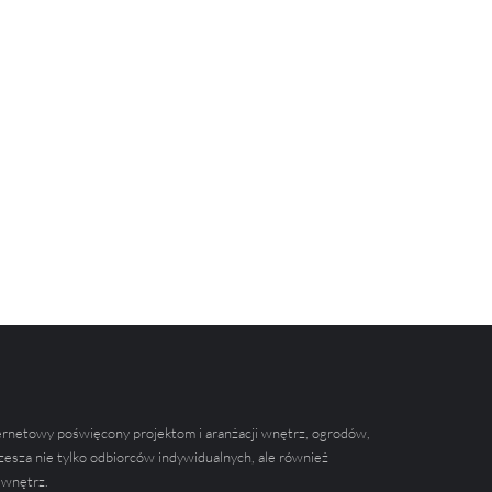
ernetowy poświęcony projektom i aranżacji wnętrz, ogrodów,
zesza nie tylko odbiorców indywidualnych, ale również
 wnętrz.