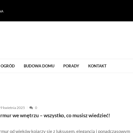
NA
ogrodu
OGRÓD
BUDOWA DOMU
PORADY
KONTAKT
9 kwietnia 2025
0
rmur we wnętrzu – wszystko, co musisz wiedzieć!
mur od wieków kojarzy się z luksusem, elegancją i ponadczasowym