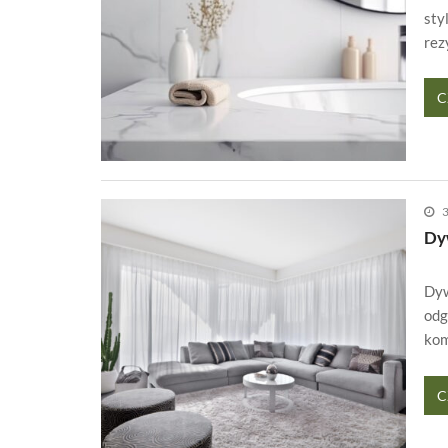
sty
rez
C
3
Dyw
Dyw
odg
ko
C