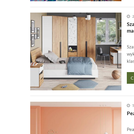
2
Sza
ma
Sza
wyk
kla
C
5
Pea
Pea