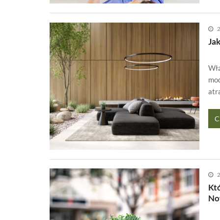
2
Ja
Włą
mod
atr
C
2
Kt
No