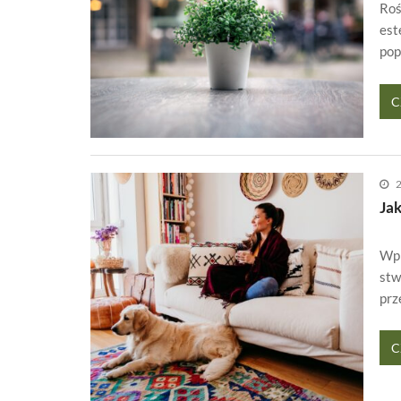
Roś
est
pop
C
2
Ja
Wpr
stw
prz
C