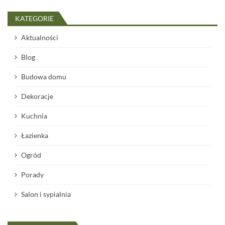
c
KATEGORIE
o
w
Aktualności
a
Blog
n
Budowa domu
i
e
Dekoracje
w
Kuchnia
p
Łazienka
i
s
Ogród
ó
Porady
w
Salon i sypialnia