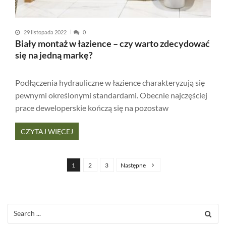
29 listopada 2022
0
Biały montaż w łazience – czy warto zdecydować
się na jedną markę?
Podłączenia hydrauliczne w łazience charakteryzują się
pewnymi określonymi standardami. Obecnie najczęściej
prace deweloperskie kończą się na pozostaw
CZYTAJ WIĘCEJ
S
t
1
2
3
Następne
r
o
n
Search
for:
i