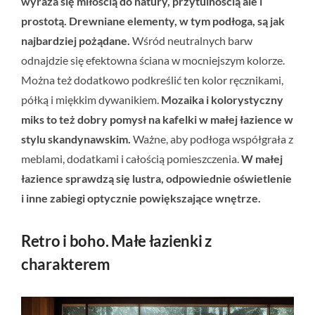
wyraża się miłością do natury, przytulnością ale i
prostotą. Drewniane elementy, w tym podłoga, są jak
najbardziej pożądane.
Wśród neutralnych barw
odnajdzie się efektowna ściana w mocniejszym kolorze.
Można też dodatkowo podkreślić ten kolor ręcznikami,
półką i miękkim dywanikiem.
Mozaika i kolorystyczny
miks to też dobry pomysł na kafelki w małej łazience w
stylu skandynawskim.
Ważne, aby podłoga współgrała z
meblami, dodatkami i całością pomieszczenia.
W małej
łazience sprawdzą się lustra, odpowiednie oświetlenie
i inne zabiegi optycznie powiększające wnętrze.
Retro i boho. Małe łazienki z
charakterem