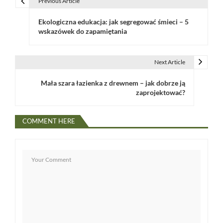
Previous Article
N
Ekologiczna edukacja: jak segregować śmieci – 5
a
wskazówek do zapamiętania
w
i
Next Article
g
Mała szara łazienka z drewnem – jak dobrze ją
zaprojektować?
a
c
COMMENT HERE
j
a
w
p
i