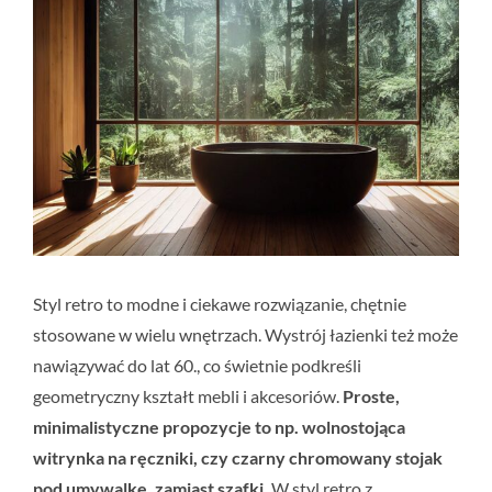
Styl retro to modne i ciekawe rozwiązanie, chętnie
stosowane w wielu wnętrzach. Wystrój łazienki też może
nawiązywać do lat 60., co świetnie podkreśli
geometryczny kształt mebli i akcesoriów.
Proste,
minimalistyczne propozycje to np. wolnostojąca
witrynka na ręczniki, czy czarny chromowany stojak
pod umywalkę, zamiast szafki.
W styl retro z