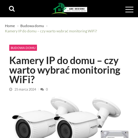
Skip
Skip
to
to
navigation
content
Home
Budowa domu
Kamery IP do domu – czy warto wybrać monitoring WiFi?
BUDOWA DOMU
Kamery IP do domu – czy
warto wybrać monitoring
WiFi?
25 marca 2024
0