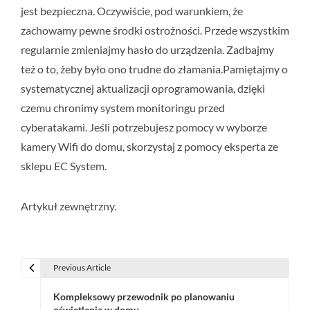
jest bezpieczna. Oczywiście, pod warunkiem, że
zachowamy pewne środki ostrożności. Przede wszystkim
regularnie zmieniajmy hasło do urządzenia. Zadbajmy
też o to, żeby było ono trudne do złamania.Pamiętajmy o
systematycznej aktualizacji oprogramowania, dzięki
czemu chronimy system monitoringu przed
cyberatakami. Jeśli potrzebujesz pomocy w wyborze
kamery Wifi do domu, skorzystaj z pomocy eksperta ze
sklepu EC System.
Artykuł zewnętrzny.
Previous Article
N
Kompleksowy przewodnik po planowaniu
a
oświetlenia w domu