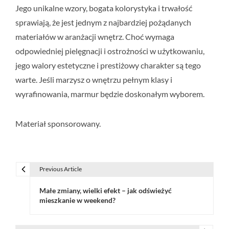
Jego unikalne wzory, bogata kolorystyka i trwałość
sprawiają, że jest jednym z najbardziej pożądanych
materiałów w aranżacji wnętrz. Choć wymaga
odpowiedniej pielęgnacji i ostrożności w użytkowaniu,
jego walory estetyczne i prestiżowy charakter są tego
warte. Jeśli marzysz o wnętrzu pełnym klasy i
wyrafinowania, marmur będzie doskonałym wyborem.
Materiał sponsorowany.
Previous Article
N
Małe zmiany, wielki efekt – jak odświeżyć
a
mieszkanie w weekend?
w