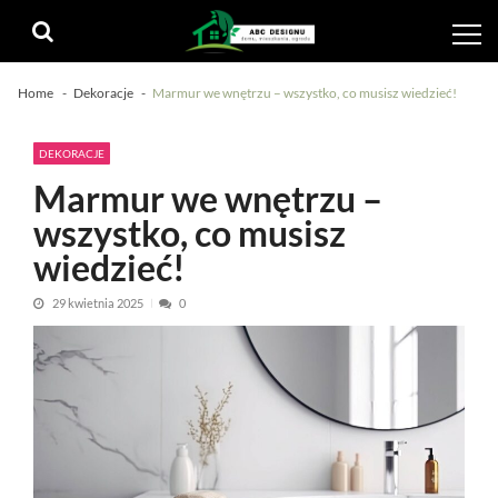
Skip
Skip
to
to
navigation
content
Home
Dekoracje
Marmur we wnętrzu – wszystko, co musisz wiedzieć!
DEKORACJE
Marmur we wnętrzu –
wszystko, co musisz
wiedzieć!
29 kwietnia 2025
0