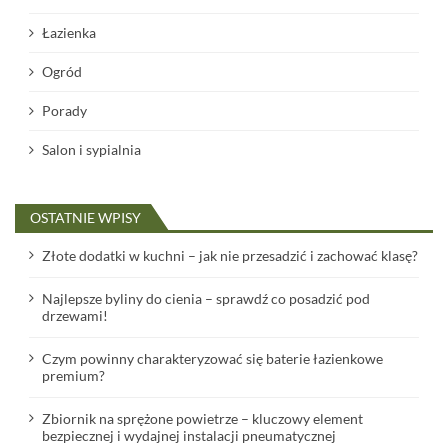
Łazienka
Ogród
Porady
Salon i sypialnia
OSTATNIE WPISY
Złote dodatki w kuchni – jak nie przesadzić i zachować klasę?
Najlepsze byliny do cienia – sprawdź co posadzić pod
drzewami!
Czym powinny charakteryzować się baterie łazienkowe
premium?
Zbiornik na sprężone powietrze – kluczowy element
bezpiecznej i wydajnej instalacji pneumatycznej