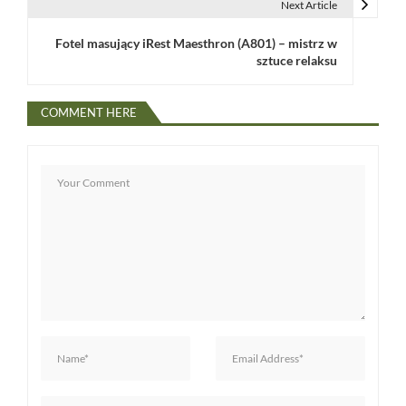
i
Next Article
g
Fotel masujący iRest Maesthron (A801) – mistrz w
sztuce relaksu
a
c
COMMENT HERE
j
a
w
p
i
s
u