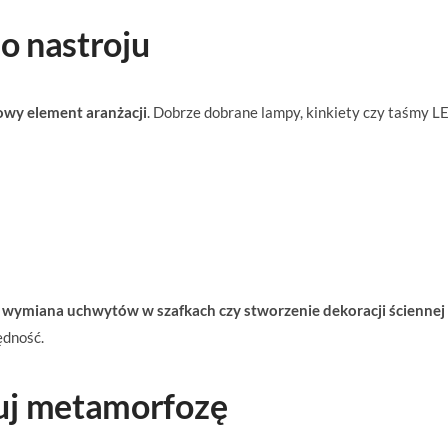
do nastroju
owy element aranżacji
. Dobrze dobrane lampy, kinkiety czy taśmy L
 wymiana uchwytów w szafkach czy stworzenie dekoracji ściennej
ędność.
uj metamorfozę