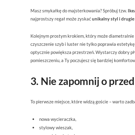
Masz smykałkę do majsterkowania? Spróbuj tzw.
Ike
najprostszy regał może zyskać
unikalny styl i drugie
Kolejnym prostym krokiem, który może diametralnie 
czyszczenie szyb i luster nie tylko poprawia estetyk
optycznie powiększa przestrzeń. Wystarczy dobry p
pomieszczeniu, a Ty poczujesz się bardziej komfort
3. Nie zapomnij o prze
To pierwsze miejsce, które widzą goście – warto zad
nowa wycieraczka,
stylowy wieszak,