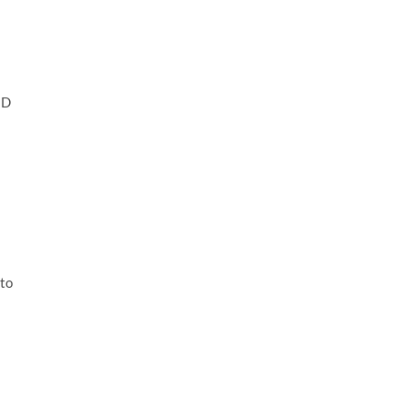
ED
to