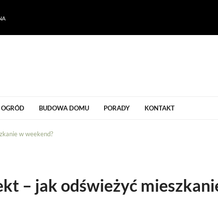
NA
ogrodu
OGRÓD
BUDOWA DOMU
PORADY
KONTAKT
eszkanie w weekend?
ekt – jak odświeżyć mieszkani