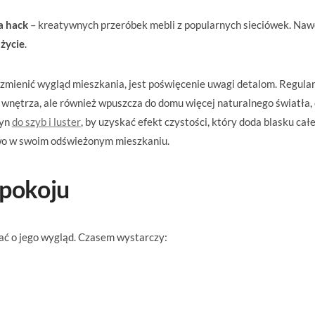
a hack
– kreatywnych przeróbek mebli z popularnych sieciówek. Naw
 życie
.
zmienić wygląd mieszkania, jest poświęcenie uwagi detalom. Regula
ę wnętrza, ale również wpuszcza do domu więcej naturalnego światła,
łyn
do szyb i luster
, by uzyskać efekt czystości, który doda blasku ca
owo w swoim odświeżonym mieszkaniu.
dpokoju
bać o jego wygląd. Czasem wystarczy: