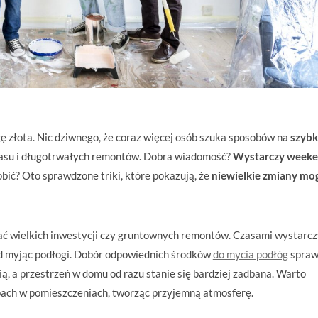
ę złota. Nic dziwnego, że coraz więcej osób szuka sposobów na
szybki
łasu i długotrwałych remontów. Dobra wiadomość?
Wystarczy weeke
robić? Oto sprawdzone triki, które pokazują, że
niewielkie zmiany mo
ć wielkich inwestycji czy gruntownych remontów. Czasami wystarcz
d myjąc podłogi. Dobór odpowiednich środków
do mycia podłóg
sprawi
ą, a przestrzeń w domu od razu stanie się bardziej zadbana. Warto
pach w pomieszczeniach, tworząc przyjemną atmosferę.