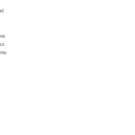
et
rne
 co
łemu