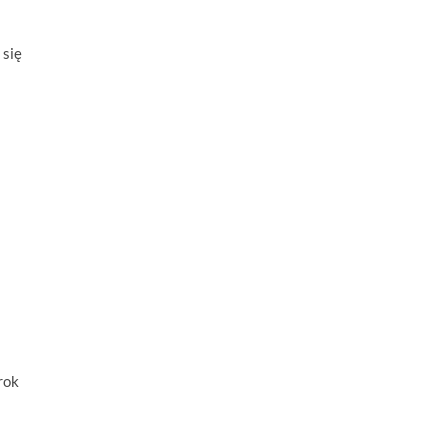
 się
rok