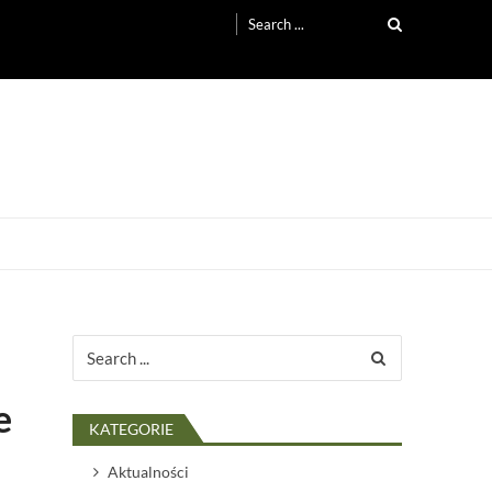
Search
for:
Search
for:
e
KATEGORIE
Aktualności