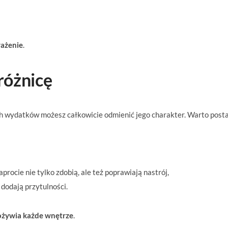
rażenie
.
 różnicę
ch wydatków możesz całkowicie odmienić jego charakter. Warto post
procie nie tylko zdobią, ale też poprawiają nastrój,
e dodają przytulności.
 ożywia każde wnętrze
.