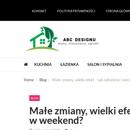
Skip
Skip
to
to
KONTAKT
POLITYKA PRYWATNOŚCI
STRONA GŁÓW
navigation
content
ABC Designu | ABC Dekoracji domu i 
ABC Designu | ABC Dekoracji domu i ogrodu
KUCHNIA
ŁAZIENKA
SALON I SYPIALNIA
Home
Blog
Małe zmiany, wielki efekt – jak odświeżyć mi
BLOG
Małe zmiany, wielki ef
w weekend?