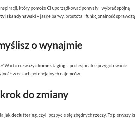
inspiracji, który pomoże Ci uporządkować pomysły i wybrać spójną
styl skandynawski
– jasne barwy, prostota i funkcjonalność sprawdzą
 myślisz o wynajmie
ie? Warto rozważyć
home staging
– profesjonalne przygotowanie
yjność w oczach potencjalnych najemców.
 krok do zmiany
ia jak
decluttering
, czyli pozbycie się zbędnych rzeczy. To pierwszy k