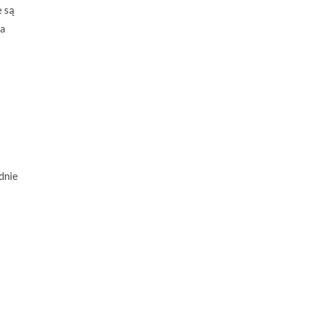
 są
 a
dnie