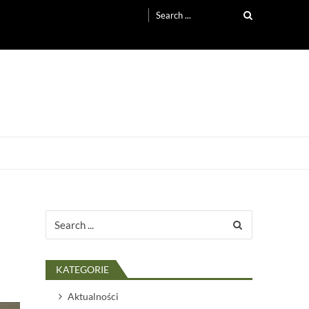
Search
for:
Search
for:
KATEGORIE
Aktualności