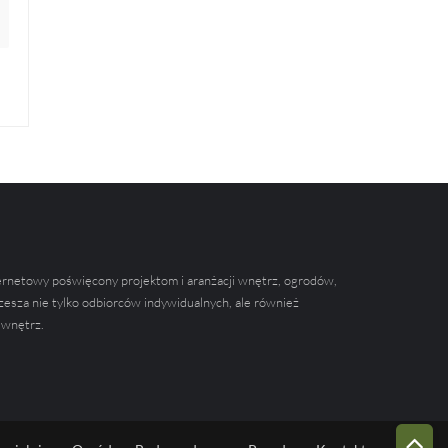
ernetowy poświęcony projektom i aranżacji wnętrz, ogrodów,
zesza nie tylko odbiorców indywidualnych, ale również
 wnętrz.