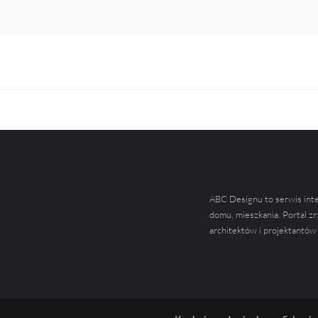
ABC Designu to serwis int
domu, mieszkania. Portal zr
architektów i projektantów