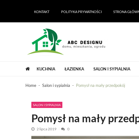
Skip
Skip
to
to
KONTAKT
POLITYKA PRYWATNOŚCI
STRONA GŁÓW
navigation
content
ABC Designu | ABC Dekoracji domu i 
ABC Designu | ABC Dekoracji domu i ogrodu
KUCHNIA
ŁAZIENKA
SALON I SYPIALNIA
Home
Salon i sypialnia
Pomysł na mały przedpokój
SALON I SYPIALNIA
Pomysł na mały przed
2 lipca 2019
0