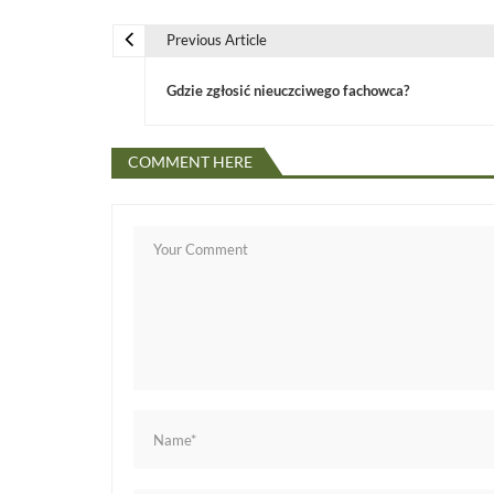
Previous Article
N
Gdzie zgłosić nieuczciwego fachowca?
a
COMMENT HERE
w
i
g
a
c
j