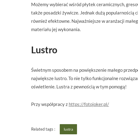
Możemy wybierać wśród płytek ceramicznych, greso
także posadzki żywicze. Jednak dużą popularnością cie
również efektowne. Najważniejsze w aranżacji małego
materiału jej wykonania.
Lustro
Świetnym sposobem na powiększenie małego przedpokoj
największe lustro. To nie tylko funkcjonalne rozwiąz
oświetlenie. Lustra z pewnością w tym pomogą!
Przy współpracy z
https://fotojoker.pl/
Related tags :
lustra