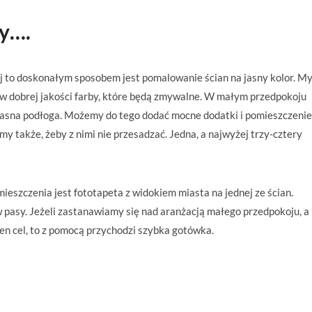
amy….
j to doskonałym sposobem jest pomalowanie ścian na jasny kolor. M
w dobrej jakości farby, które będą zmywalne. W małym przedpokoju
kże jasna podłoga. Możemy do tego dodać mocne dodatki i pomieszczenie
my także, żeby z nimi nie przesadzać. Jedna, a najwyżej trzy-cztery
szczenia jest fototapeta z widokiem miasta na jednej ze ścian.
 pasy. Jeżeli zastanawiamy się nad aranżacją małego przedpokoju, a
n cel, to z pomocą przychodzi szybka gotówka.