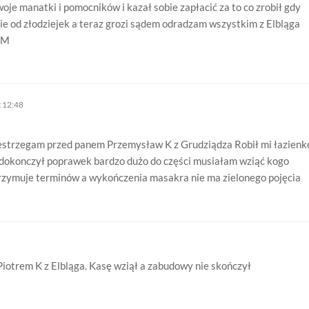
e manatki i pomocników i kazał sobie zapłacić za to co zrobił gdy
ie od złodziejek a teraz grozi sądem odradzam wszystkim z Elbląga
 M
t 12:48
estrzegam przed panem Przemysław K z Grudziądza Robił mi łazienk
 dokonczył poprawek bardzo dużo do części musiałam wziąć kogo
rzymuje terminów a wykończenia masakra nie ma zielonego pojęcia
iotrem K z Elbląga. Kasę wziął a zabudowy nie skończył