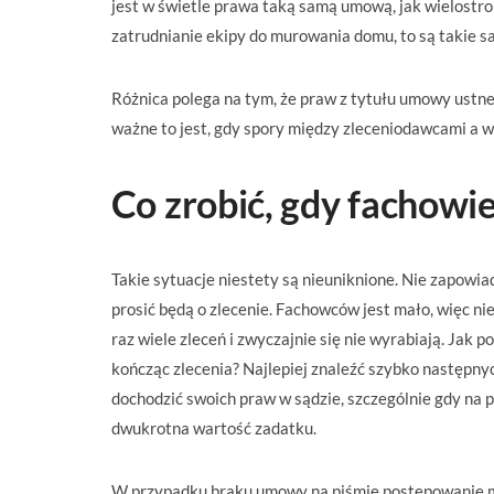
jest w świetle prawa taką samą umową, jak wielostron
zatrudnianie ekipy do murowania domu, to są takie s
Różnica polega na tym, że praw z tytułu umowy ustne
ważne to jest, gdy spory między zleceniodawcami a 
Co zrobić, gdy fachowie
Takie sytuacje niestety są nieuniknione. Nie zapowia
prosić będą o zlecenie. Fachowców jest mało, więc nie
raz wiele zleceń i zwyczajnie się nie wyrabiają. Jak 
kończąc zlecenia? Najlepiej znaleźć szybko następn
dochodzić swoich praw w sądzie, szczególnie gdy na 
dwukrotna wartość zadatku.
W przypadku braku umowy na piśmie postępowanie mo