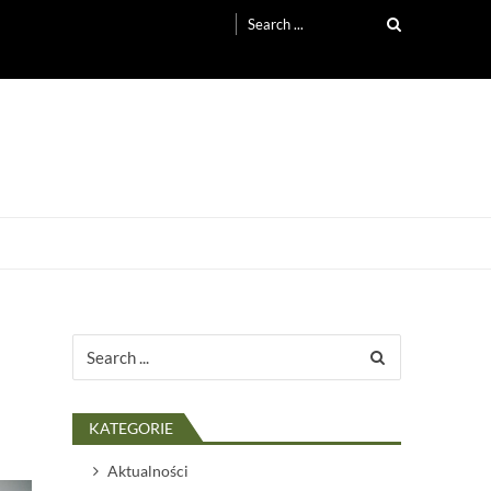
Search
for:
Search
for:
KATEGORIE
Aktualności