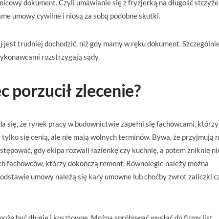
icowy dokument. Czyli umawianie się z fryzjerką na długość strzyżen
ame umowy cywilne i niosą za sobą podobne skutki.
j jest trudniej dochodzić, niż gdy mamy w ręku dokument. Szczególni
wykonawcami rozstrzygają sądy.
c porzucił zlecenie?
da się, że rynek pracy w budownictwie zapełni się fachowcami, którzy
 tylko się cenią, ale nie mają wolnych terminów. Bywa, że przyjmują 
postępować, gdy ekipa rozwali łazienkę czy kuchnię, a potem zniknie ni
ych fachowców, którzy dokończą remont. Równolegle należy można
podstawie umowy należą się kary umowne lub choćby zwrot zaliczki c
że być długie i kosztowne. Można spróbować wysłać do firmy list