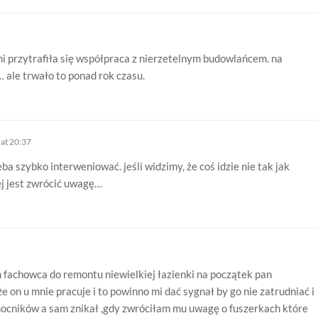
 mi przytrafiła się współpraca z nierzetelnym budowlańcem. na
… ale trwało to ponad rok czasu.
at 20:37
ba szybko interweniować. jeśli widzimy, że coś idzie nie tak jak
ej jest zwrócić uwagę…
 fachowca do remontu niewielkiej łazienki na początek pan
 on u mnie pracuje i to powinno mi dać sygnał by go nie zatrudniać i
ocników a sam znikał ,gdy zwróciłam mu uwagę o fuszerkach które