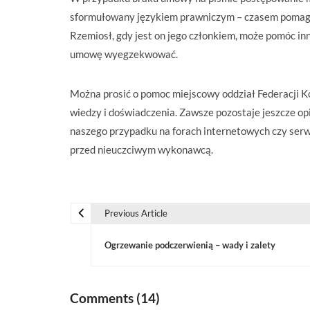
sformułowany językiem prawniczym – czasem pomaga
Rzemiosł, gdy jest on jego członkiem, może pomóc inn
umowę wyegzekwować.
Można prosić o pomoc miejscowy oddział Federacji K
wiedzy i doświadczenia. Zawsze pozostaje jeszcze opi
naszego przypadku na forach internetowych czy serw
przed nieuczciwym wykonawcą.
Previous Article
N
Ogrzewanie podczerwienią – wady i zalety
a
w
Comments (14)