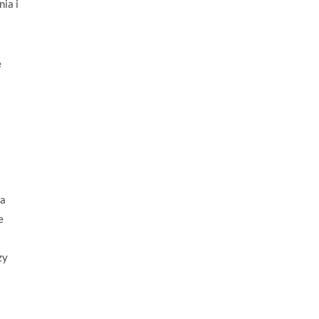
ia i
e
na
e
zy