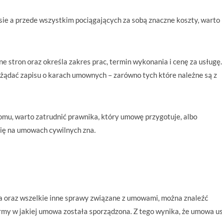
sie a przede wszystkim pociągających za sobą znaczne koszty, warto
stron oraz określa zakres prac, termin wykonania i cenę za usługę.
 żądać zapisu o karach umownych – zarówno tych które należne są z
omu, warto zatrudnić prawnika, który umowę przygotuje, albo
się na umowach cywilnych zna.
a oraz wszelkie inne sprawy związane z umowami, można znaleźć
ormy w jakiej umowa została sporządzona. Z tego wynika, że umowa u