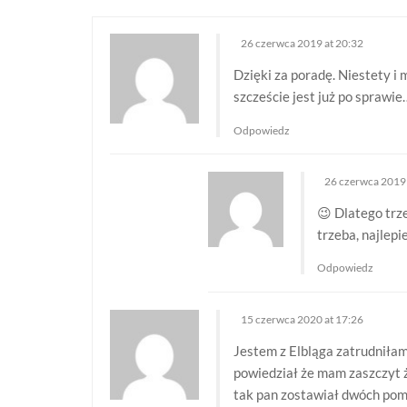
i
26 czerwca 2019 at 20:32
g
Dzięki za poradę. Niestety i
szczeście jest już po sprawie
a
Odpowiedz
c
26 czerwca 2019 
j
😉 Dlatego trze
trzeba, najlepi
a
Odpowiedz
w
15 czerwca 2020 at 17:26
p
Jestem z Elbląga zatrudniłam
powiedział że mam zaszczyt że
i
tak pan zostawiał dwóch pom