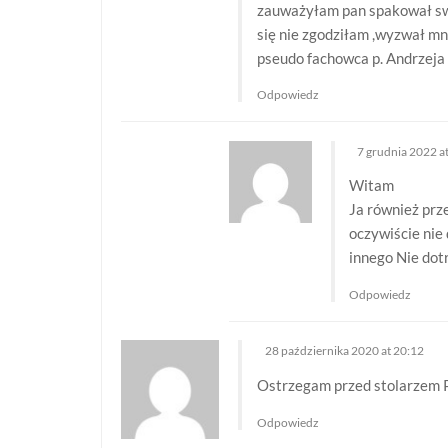
zauważyłam pan spakował swoj
s
się nie zgodziłam ,wyzwał mn
pseudo fachowca p. Andrzeja
u
Odpowiedz
7 grudnia 2022 a
Witam
Ja również prz
oczywiście nie
innego Nie dot
Odpowiedz
28 października 2020 at 20:12
Ostrzegam przed stolarzem P
Odpowiedz