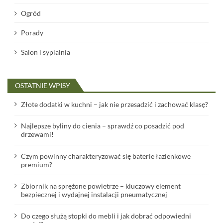
Ogród
Porady
Salon i sypialnia
OSTATNIE WPISY
Złote dodatki w kuchni – jak nie przesadzić i zachować klasę?
Najlepsze byliny do cienia – sprawdź co posadzić pod
drzewami!
Czym powinny charakteryzować się baterie łazienkowe
premium?
Zbiornik na sprężone powietrze – kluczowy element
bezpiecznej i wydajnej instalacji pneumatycznej
Do czego służą stopki do mebli i jak dobrać odpowiedni