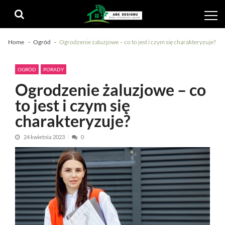
Skip
Skip
to
to
navigation
content
Home
Ogród
Ogrodzenie żaluzjowe – co to jest i czym się charakteryzuje?
OGRÓD
PORADY
Ogrodzenie żaluzjowe – co
to jest i czym się
charakteryzuje?
24 kwietnia 2023
0