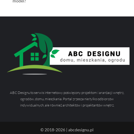
model?
ABC Designu to serwis internetowy poświęcony projektom i aranżacji wnętrz,
ogrodów, domu, mieszkania. Portal zrzesza nie tylko odbiorców
indywidualnych, ale również architektów i projektantów wnętrz.
© 2018-2026 | abcdesignu.pl