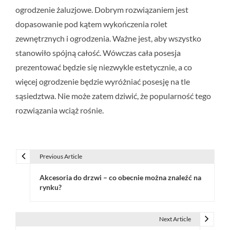
ogrodzenie żaluzjowe. Dobrym rozwiązaniem jest
dopasowanie pod kątem wykończenia rolet
zewnętrznych i ogrodzenia. Ważne jest, aby wszystko
stanowiło spójną całość. Wówczas cała posesja
prezentować będzie się niezwykle estetycznie, a co
więcej ogrodzenie będzie wyróżniać posesję na tle
sąsiedztwa. Nie może zatem dziwić, że popularność tego
rozwiązania wciąż rośnie.
Previous Article
N
Akcesoria do drzwi – co obecnie można znaleźć na
a
rynku?
w
i
Next Article