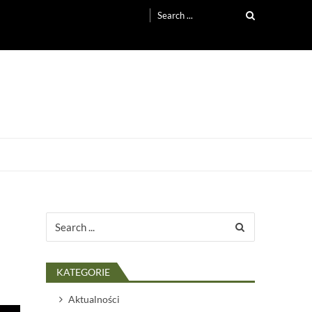
Search
for:
Search
for:
KATEGORIE
Aktualności