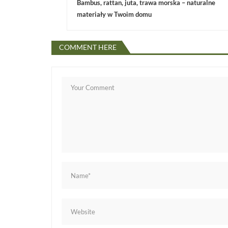
Bambus, rattan, juta, trawa morska – naturalne
a
materiały w Twoim domu
w
COMMENT HERE
i
g
a
c
j
a
w