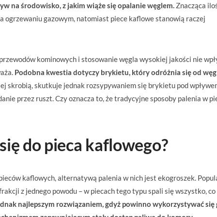
 na środowisko, z jakim wiąże się opalanie węglem.
Znacząca ilo
na ogrzewaniu gazowym, natomiast piece kaflowe stanowią raczej
a przewodów kominowych i stosowanie węgla wysokiej jakości nie wp
waża.
Podobna kwestia dotyczy brykietu, który odróżnia się od węg
iej skrobią, skutkuje jednak rozsypywaniem się brykietu pod wpływe
nie przez ruszt. Czy oznacza to, że tradycyjne sposoby palenia w pi
się do pieca kaflowego?
pieców kaflowych, alternatywą palenia w nich jest ekogroszek. Popul
frakcji z jednego powodu – w piecach tego typu spali się wszystko, co
jednak najlepszym rozwiązaniem, gdyż powinno wykorzystywać się