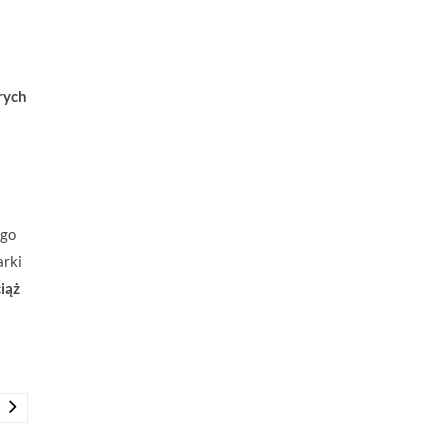
rych
ego
arki
iąż