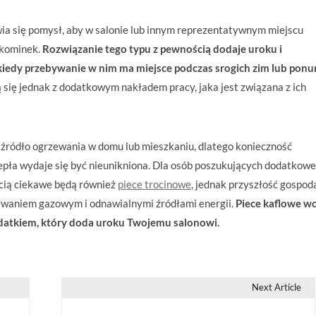
a się pomysł, aby w salonie lub innym reprezentatywnym miejscu
 kominek.
Rozwiązanie tego typu z pewnością dodaje uroku i
kiedy przebywanie w nim ma miejsce podczas srogich zim lub ponu
 się jednak z dodatkowym nakładem pracy, jaka jest związana z ich
źródło ogrzewania w domu lub mieszkaniu, dlatego konieczność
iepła wydaje się być nieunikniona. Dla osób poszukujących dodatkow
cią ciekawe będą również
piece trocinowe
, jednak przyszłość gospod
zewaniem gazowym i odnawialnymi źródłami energii.
Piece kaflowe wc
datkiem, który doda uroku Twojemu salonowi.
Next Article