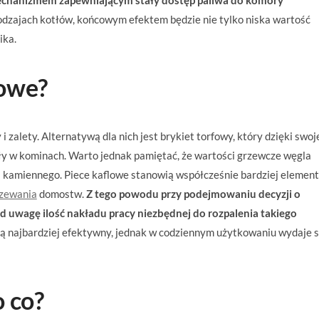
 mechanizmem zapewniającym stały dostęp paliwa do komory
dzajach kotłów, końcowym efektem będzie nie tylko niska wartość
ika.
lowe?
zalety. Alternatywą dla nich jest brykiet torfowy, który dzięki swo
y w kominach. Warto jednak pamiętać, że wartości grzewcze węgla
 kamiennego. Piece kaflowe stanowią współcześnie bardziej element
rzewania
domostw.
Z tego powodu przy podejmowaniu decyzji o
od uwagę ilość nakładu pracy niezbędnej do rozpalenia takiego
ą najbardziej efektywny, jednak w codziennym użytkowaniu wydaje s
o co?