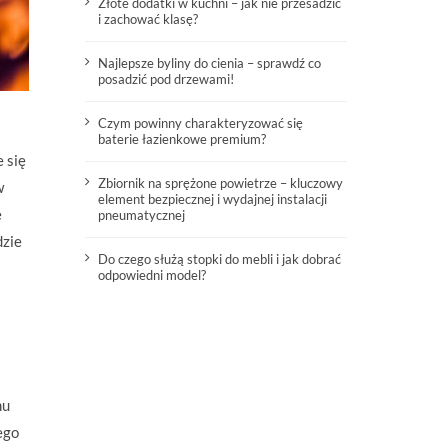
Złote dodatki w kuchni – jak nie przesadzić
i zachować klasę?
Najlepsze byliny do cienia – sprawdź co
posadzić pod drzewami!
Czym powinny charakteryzować się
baterie łazienkowe premium?
 się
Zbiornik na sprężone powietrze – kluczowy
w
element bezpiecznej i wydajnej instalacji
ę
pneumatycznej
dzie
Do czego służą stopki do mebli i jak dobrać
odpowiedni model?
mu
ego