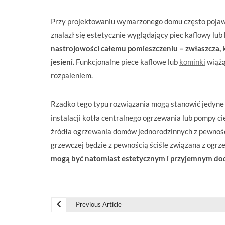
Przy projektowaniu wymarzonego domu często pojawi
znalazł się estetycznie wyglądający piec kaflowy lub
nastrojowości całemu pomieszczeniu – zwłaszcza, 
jesieni.
Funkcjonalne piece kaflowe lub
kominki
wiążą
rozpaleniem.
Rzadko tego typu rozwiązania mogą stanowić jedyne 
instalacji kotła centralnego ogrzewania lub pompy c
źródła ogrzewania domów jednorodzinnych z pewnoś
grzewczej będzie z pewnością ściśle związana z ogr
mogą być natomiast estetycznym i przyjemnym do
Previous Article
N