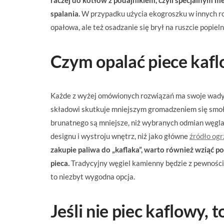
raczej do kotłów z podajnikiem, czyli specjalnym
spalania.
W przypadku użycia ekogroszku w innych ro
opałowa, ale też osadzanie się brył na ruszcie popieln
Czym opalać piece kaf
Każde z wyżej omówionych rozwiązań ma swoje wady i 
składowi skutkuje mniejszym gromadzeniem się smoł
brunatnego są mniejsze, niż wybranych odmian węgla
designu i wystroju wnętrz, niż jako główne
źródło og
zakupie paliwa do „kaflaka”, warto również wziąć p
pieca.
Tradycyjny węgiel kamienny będzie z pewności
to niezbyt wygodna opcja.
Jeśli nie piec kaflowy, t