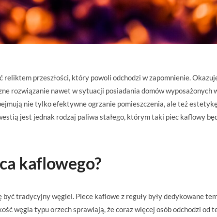
ć reliktem przeszłości, który powoli odchodzi w zapomnienie. Okazuje
syczne rozwiązanie nawet w sytuacji posiadania domów wyposażonych 
ejmują nie tylko efektywne ogrzanie pomieszczenia, ale też estetyk
tią jest jednak rodzaj paliwa stałego, którym taki piec kaflowy bę
eca kaflowego?
 być tradycyjny węgiel. Piece kaflowe z reguły były dedykowane te
akość węgla typu orzech sprawiają, że coraz więcej osób odchodzi od t