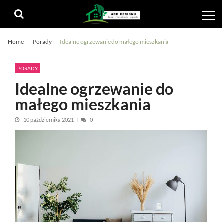
Skip
Skip
to
to
navigation
content
Home
Porady
Idealne ogrzewanie do małego mieszkania
PORADY
Idealne ogrzewanie do
małego mieszkania
10 października 2021
0