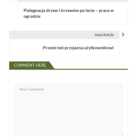
N
Pielęgnacja drzew i krzewów po lecie – prace w
a
ogrodzie
w
i
Next Article
g
Przestrzeń przyjazna użytkownikowi
a
COMMENT HERE
c
j
a
w
p
i
s