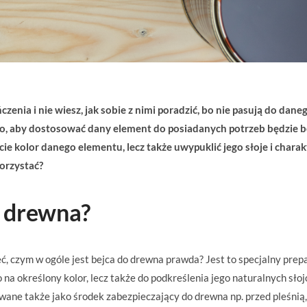
ia i nie wiesz, jak sobie z nimi poradzić, bo nie pasują do dane
, aby dostosować dany element do posiadanych potrzeb będzie b
e kolor danego elementu, lecz także uwypuklić jego słoje i charak
korzystać?
o drewna?
, czym w ogóle jest bejca do drewna prawda? Jest to specjalny prep
na określony kolor, lecz także do podkreślenia jego naturalnych słoj
ane także jako środek zabezpieczający do drewna np. przed pleśnią,