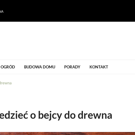
NA
ogrodu
OGRÓD
BUDOWA DOMU
PORADY
KONTAKT
 drewna
edzieć o bejcy do drewna