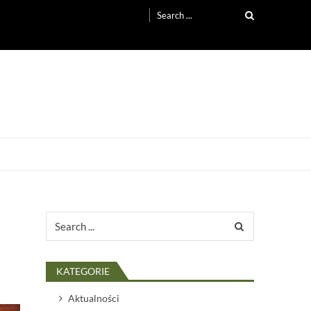
Search
for:
Search
for:
KATEGORIE
Aktualności