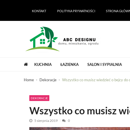
Skip
Skip
to
to
KONTAKT
POLITYKA PRYWATNOŚCI
STRONA GŁÓW
navigation
content
ABC Designu | ABC Dekoracji domu i 
ABC Designu | ABC Dekoracji domu i ogrodu
KUCHNIA
ŁAZIENKA
SALON I SYPIALNIA
Home
Dekoracje
Wszystko co musisz wiedzieć o bejcy do
DEKORACJE
Wszystko co musisz wi
5 sierpnia 2019
0