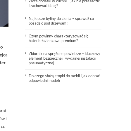
Złote dodatki w kuchni – jak nie przesadzić
i zachować klasę?
Najlepsze byliny do cienia – sprawdź co
posadzić pod drzewami!
Czym powinny charakteryzować się
baterie łazienkowe premium?
go
Zbiornik na sprężone powietrze – kluczowy
ejca
element bezpiecznej i wydajnej instalacji
ter.
pneumatycznej
Do czego służą stopki do mebli i jak dobrać
odpowiedni model?
arat
ów i
 co