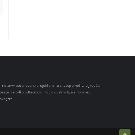
ernetowy poświęcony projektom i aranżacji wnętrz, ogrodów,
zesza nie tylko odbiorców indywidualnych, ale również
 wnętrz.