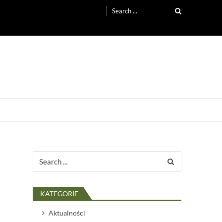
Search
for:
Search
for:
KATEGORIE
Aktualności