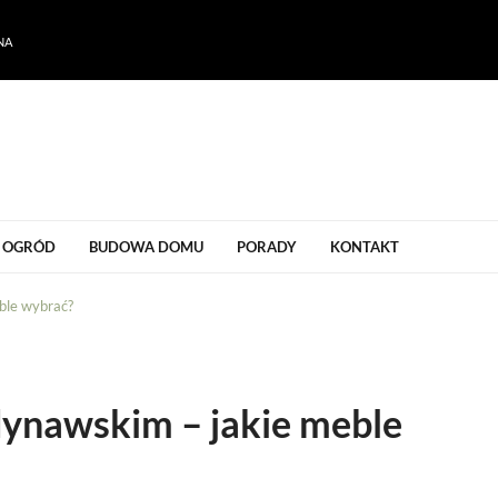
NA
ogrodu
OGRÓD
BUDOWA DOMU
PORADY
KONTAKT
ble wybrać?
dynawskim – jakie meble