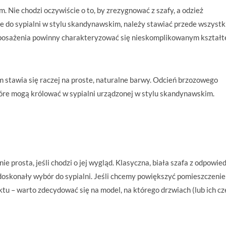
m. Nie chodzi oczywiście o to, by zrezygnować z szafy, a odzież
 do sypialni w stylu skandynawskim, należy stawiać przede wszyst
y wyposażenia powinny charakteryzować się nieskomplikowanym kształ
m stawia się raczej na proste, naturalne barwy. Odcień brzozowego
tóre mogą królować w sypialni urządzonej w stylu skandynawskim.
ie prosta, jeśli chodzi o jej wygląd. Klasyczna, biała szafa z odpowie
doskonały wybór do sypialni. Jeśli chcemy powiększyć pomieszczenie
tu – warto zdecydować się na model, na którego drzwiach (lub ich cz