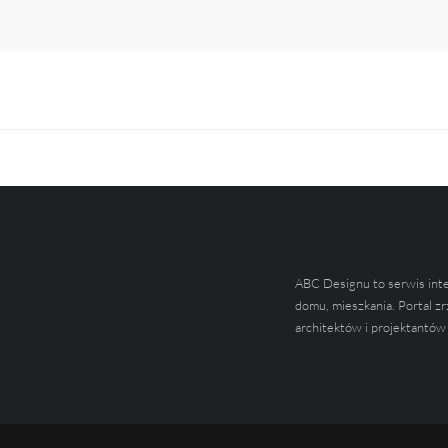
ABC Designu to serwis int
domu, mieszkania. Portal zr
architektów i projektantów