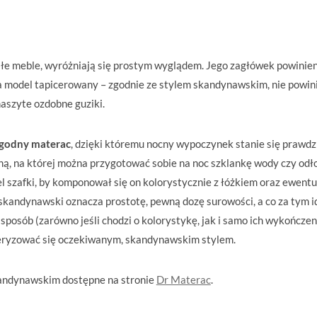
ałe meble, wyróżniają się prostym wyglądem. Jego zagłówek powinie
na model tapicerowany – zgodnie ze stylem skandynawskim, nie powin
naszyte ozdobne guziki.
godny materac
, dzięki któremu nocny wypoczynek stanie się prawd
ną, na której można przygotować sobie na noc szklankę wody czy odł
 szafki, by komponował się on kolorystycznie z łóżkiem oraz ewent
 skandynawski oznacza prostotę, pewną dozę surowości, a co za tym i
posób (zarówno jeśli chodzi o kolorystykę, jak i samo ich wykończen
teryzować się oczekiwanym, skandynawskim stylem.
kandynawskim dostępne na stronie
Dr Materac
.