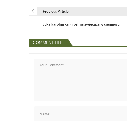
Previous Article
N
Juka karolińska – roślina świecąca w ciemności
a
COMMENT HERE
w
i
g
a
c
j