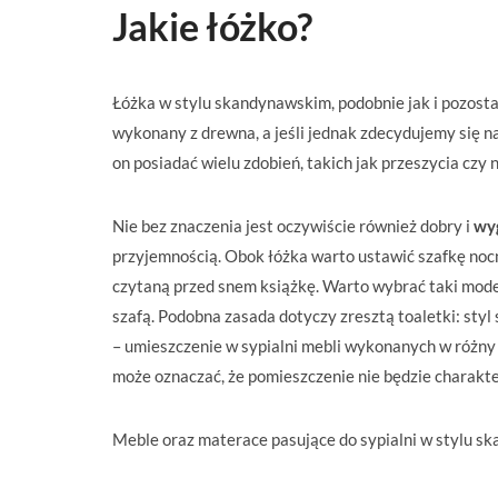
Jakie łóżko?
Łóżka w stylu skandynawskim, podobnie jak i pozost
wykonany z drewna, a jeśli jednak zdecydujemy się 
on posiadać wielu zdobień, takich jak przeszycia czy 
Nie bez znaczenia jest oczywiście również dobry i
wy
przyjemnością. Obok łóżka warto ustawić szafkę noc
czytaną przed snem książkę. Warto wybrać taki model
szafą. Podobna zasada dotyczy zresztą toaletki: styl
– umieszczenie w sypialni mebli wykonanych w różny s
może oznaczać, że pomieszczenie nie będzie charak
Meble oraz materace pasujące do sypialni w stylu s