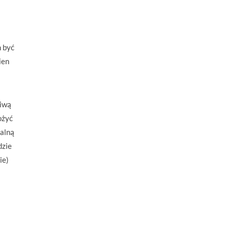
n być
ien
ziwą
ożyć
ualną
dzie
ie)