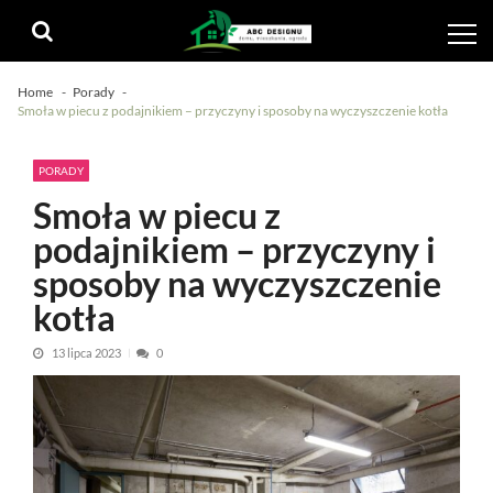
Skip
Skip
to
to
navigation
content
Home
Porady
Smoła w piecu z podajnikiem – przyczyny i sposoby na wyczyszczenie kotła
PORADY
Smoła w piecu z
podajnikiem – przyczyny i
sposoby na wyczyszczenie
kotła
13 lipca 2023
0