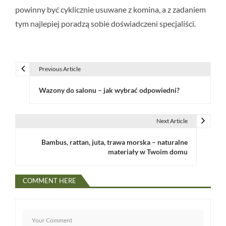
powinny być cyklicznie usuwane z komina, a z zadaniem
tym najlepiej poradzą sobie doświadczeni specjaliści.
Previous Article
N
Wazony do salonu – jak wybrać odpowiedni?
a
w
Next Article
i
Bambus, rattan, juta, trawa morska – naturalne
g
materiały w Twoim domu
a
COMMENT HERE
c
j
a