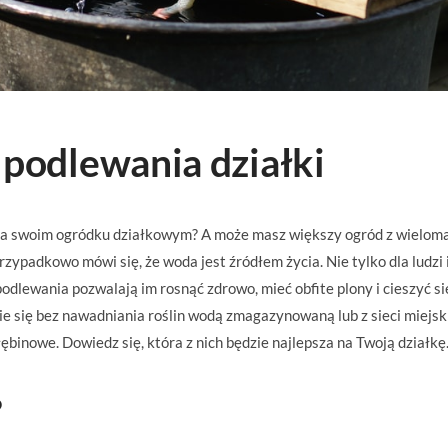
podlewania działki
z na swoim ogródku działkowym? A może masz większy ogród z wielom
ypadkowo mówi się, że woda jest źródłem życia. Nie tylko dla ludzi 
podlewania pozwalają im rosnąć zdrowo, mieć obfite plony i cieszyć si
e się bez nawadniania roślin wodą zmagazynowaną lub z sieci miejski
nowe. Dowiedz się, która z nich będzie najlepsza na Twoją działkę
?