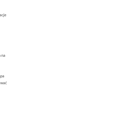
acje
m na
mpa
ewać