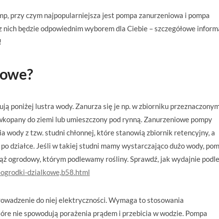
p, przy czym najpopularniejsza jest pompa zanurzeniowa i pompa
 z nich będzie odpowiednim wyborem dla Ciebie – szczegółowe inform
!
iowe?
 poniżej lustra wody. Zanurza się je np. w zbiorniku przeznaczony
wkopany do ziemi lub umieszczony pod rynną. Zanurzeniowe pompy
ody z tzw. studni chłonnej, które stanowią zbiornik retencyjny, a
po działce. Jeśli w takiej studni mamy wystarczająco dużo wody, po
ąż ogrodowy, którym podlewamy rośliny. Sprawdź, jak wydajnie podl
-ogrodki-dzialkowe,b58.html
rowadzenie do niej elektryczności. Wymaga to stosowania
tóre nie spowodują porażenia prądem i przebicia w wodzie. Pompa