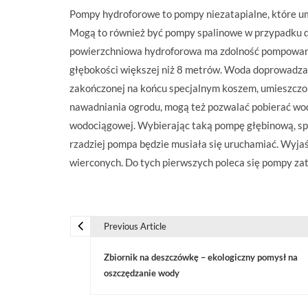
Pompy hydroforowe to pompy niezatapialne, które um
Mogą to również być pompy spalinowe w przypadku d
powierzchniowa hydroforowa ma zdolność pompowania 
głębokości większej niż 8 metrów. Woda doprowadzana
zakończonej na końcu specjalnym koszem, umieszczo
nawadniania ogrodu, mogą też pozwalać pobierać wodę 
wodociągowej. Wybierając taką pompę głębinową, spr
rzadziej pompa będzie musiała się uruchamiać. Wyjaśn
wierconych. Do tych pierwszych poleca się pompy za
Previous Article
N
Zbiornik na deszczówkę – ekologiczny pomysł na
a
oszczędzanie wody