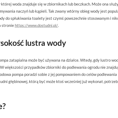
 której woda znajduje się w zbiornikach lub beczkach. Może ona służ
mywania naczyń lub kąpieli. Tak zwany wtórny obieg wody jest popul
ody do spłukiwania toalety jest czymś powszechnie stosowanym i ni
a stronie
https://www.dostudni.pl/
.
sokość lustra wody
 pompa zatapialna może być używana na działce. Wtedy, gdy lustro wo
. W większości przypadków zbiorniki do podlewania ogrodu nie znajdu
rodowa pompa poradzi sobie z jej pompowaniem do celów podlewania
dni głębinowej, którą być może ktoś wcześniej już wykonał, potrze
e?