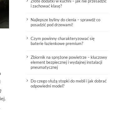
Złote dodatki w kuchni – jak nie przesadzić
i zachować klasę?
Najlepsze byliny do cienia – sprawdź co
posadzić pod drzewami!
Czym powinny charakteryzować się
baterie łazienkowe premium?
Zbiornik na sprężone powietrze – kluczowy
element bezpiecznej i wydajnej instalacji
pneumatycznej
a
Do czego służą stopki do mebli i jak dobrać
i
odpowiedni model?
ę
ej.
.