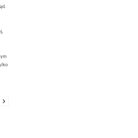
ąd.
j,
 tym
ylko