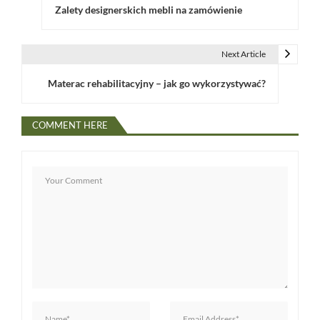
Zalety designerskich mebli na zamówienie
a
w
Next Article
i
Materac rehabilitacyjny – jak go wykorzystywać?
g
a
COMMENT HERE
c
j
a
w
p
i
s