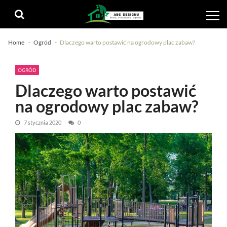
Skip
Skip
to
to
navigation
content
Home
Ogród
Dlaczego warto postawić na ogrodowy plac zabaw?
OGRÓD
Dlaczego warto postawić
na ogrodowy plac zabaw?
7 stycznia 2020
0