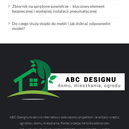
Zbiornik na sprężone powietrze – kluczowy element
bezpiecznej i wydajnej instalacji pneumatycznej
Do czego służą stopki do mebli i jak dobrać odpowiedni
model?
ABC Designu to serwis internetowy poświęcony projektom i aranżacji wnętrz,
ogrodów, domu, mieszkania. Portal zrzesza nie tylko odbiorców