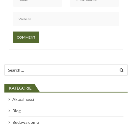
u
Search
for:
KATEGORIE
Aktualności
Blog
Budowa domu