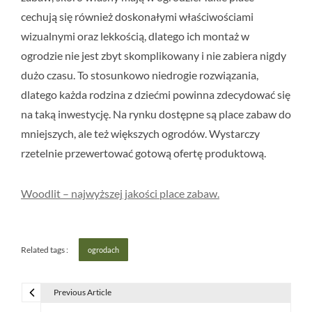
cechują się również doskonałymi właściwościami
wizualnymi oraz lekkością, dlatego ich montaż w
ogrodzie nie jest zbyt skomplikowany i nie zabiera nigdy
dużo czasu. To stosunkowo niedrogie rozwiązania,
dlatego każda rodzina z dziećmi powinna zdecydować się
na taką inwestycję. Na rynku dostępne są place zabaw do
mniejszych, ale też większych ogrodów. Wystarczy
rzetelnie przewertować gotową ofertę produktową.
Woodlit – najwyższej jakości place zabaw.
Related tags :
ogrodach
Previous Article
N