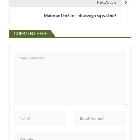
i
Next Article
g
Materac i łóżko – dlaczego są ważne?
a
COMMENT HERE
c
j
a
w
p
i
s
u