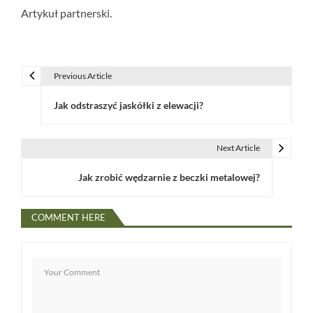
Artykuł partnerski.
Previous Article
N
Jak odstraszyć jaskółki z elewacji?
a
w
Next Article
i
Jak zrobić wędzarnie z beczki metalowej?
g
a
COMMENT HERE
c
j
a