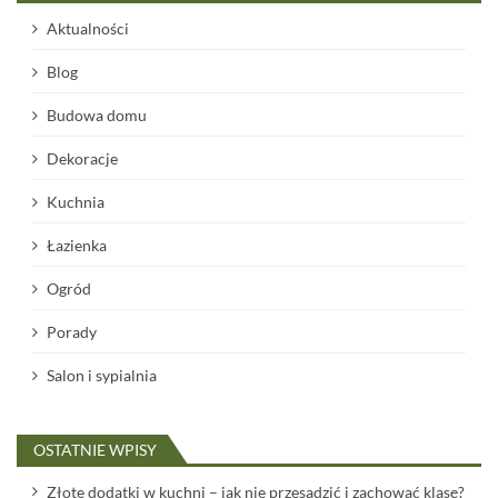
Aktualności
Blog
Budowa domu
Dekoracje
Kuchnia
Łazienka
Ogród
Porady
Salon i sypialnia
OSTATNIE WPISY
Złote dodatki w kuchni – jak nie przesadzić i zachować klasę?