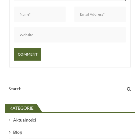
s
u
Search
for:
KATEGORIE
Aktualności
Blog