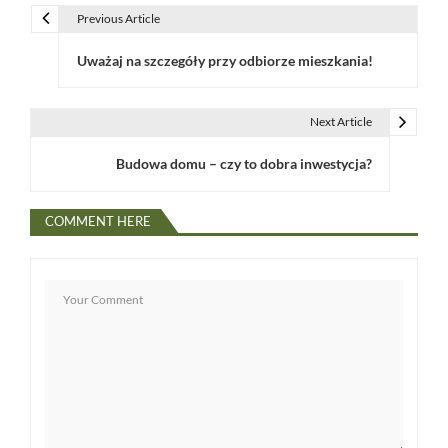
Previous Article
N
Uważaj na szczegóły przy odbiorze mieszkania!
a
w
Next Article
i
Budowa domu – czy to dobra inwestycja?
g
a
COMMENT HERE
c
j
a
w
p
i