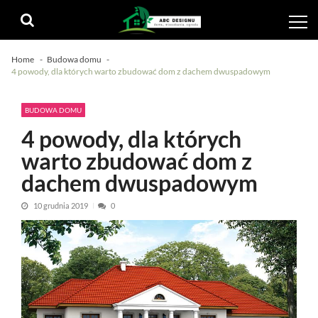
Skip
Skip
to
to
navigation
content
Home
Budowa domu
4 powody, dla których warto zbudować dom z dachem dwuspadowym
BUDOWA DOMU
4 powody, dla których
warto zbudować dom z
dachem dwuspadowym
10 grudnia 2019
0