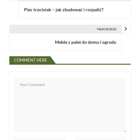
N
Piec trociniak – jak zbudować i rozpalić?
a
w
Next Article
i
Meble z palet do domu i ogrodu
g
a
COMMENT HERE
c
j
a
w
p
i
s