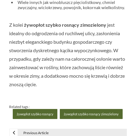
Wiele innych jak winobluszcz pięciolistkowy, chmiel
zwyczajny, wiciokrzewy, powojnik, kokornak wielkolistny.
Z kolei
żywopłot szybko rosnący zimozielony
jest
idealny do odgrodzenia od ruchliwej ulicy, zasłonienia
niezbyt eleganckiego budynku gospodarczego czy
stworzenia dyskretnego kącika wypoczynkowego. W
przypadku, gdy zależy nam na całorocznej osłonie warto
zainwestować w rośliny, które zachowują liście również
w okresie zimy, a dodatkowo mocno się krzewią i dobrze
znoszą cięcie.
Related tags :
żywopłot szybko rosnący
żywopłot szybko rosnący zimozielony
Previous Article