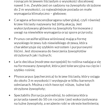
rosnącym krzewem liściastym o wysokości docelowej
nawet 5 m. Zwykle jest on sadzony na żywopłoty strzyżone
do 2 m wysokości, co najważniejsze posiada on małe
wymagania klimatyczno – glebowe;
Caragana arborescens(karagana syberyjska), czyli również
krzew liściasty nazywany też żółtą akacją. Jest
wykorzystywany głównie na żywopłoty formowane z
uwagi na niewielkie wymagania oraz spore przyrosty;
Prunus cerasifera(śliwa wiśniowa) mająca formę
wysokiego krzewu lub niewielkiego drzewa, która
charakteryzuje się szybkim wzrostem i purpurowymi
liśćmi. Jest stosowana do tworzenia żywopłotów
strzyżonych jak i luźnych;
Larix decidua (modrzew europejski) to roślina nadająca się
na formowany żywopłot, która jest tolerancyjna na cięcie i
szybko rośnie;
Physocarpus (pęcherznica) to krzew liściasty, który osiąga
do około 3 m wysokości i występuje w kilku barwnych
odmianach. Można z nich tworzyć niższe, luźne lub
strzyżone żywopłoty;
Spectabilis (forsycja pośrednia), to odmiana która
przyrasta nawet do 50 cm rocznie i jest wykorzystywana
na luźne żywopłoty, a wrażenie robi w okresie kwitnienia;