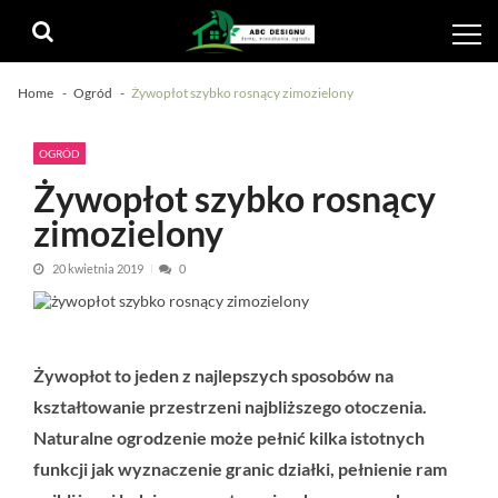
Skip
Skip
to
to
navigation
content
Home
Ogród
Żywopłot szybko rosnący zimozielony
OGRÓD
Żywopłot szybko rosnący
zimozielony
20 kwietnia 2019
0
Żywopłot to jeden z najlepszych sposobów na
kształtowanie przestrzeni najbliższego otoczenia.
Naturalne ogrodzenie może pełnić kilka istotnych
funkcji jak wyznaczenie granic działki, pełnienie ram