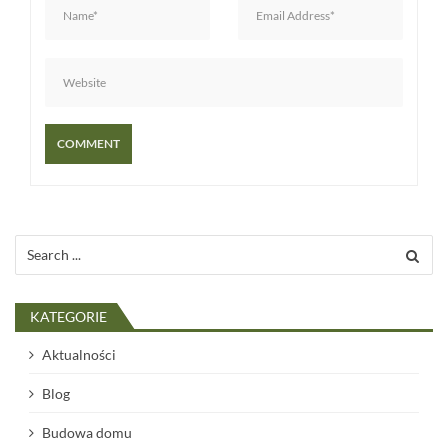
u
Search
for:
KATEGORIE
Aktualności
Blog
Budowa domu