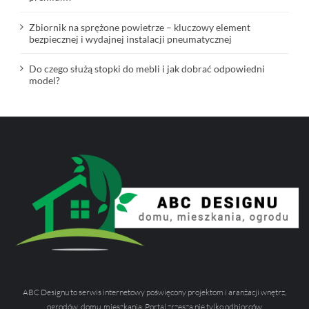
Zbiornik na sprężone powietrze – kluczowy element
bezpiecznej i wydajnej instalacji pneumatycznej
Do czego służą stopki do mebli i jak dobrać odpowiedni
model?
ABC Designu to serwis internetowy poświęcony projektom i aranżacji wnętrz,
ogrodów, domu, mieszkania. Portal zrzesza nie tylko odbiorców