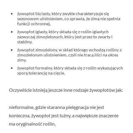
żywopłot liściasty, który zwykle charakteryzuje się
sezonowym ulistnieniem, co sprawia, że zimą nie spełnia
funkcji ochronnej,
żywopłot iglasty, który składa się z roślin iglastych
zazwyczaj zimozielonych, który jest przez to zwarty i
stabilny,
żywopłot zimozielony, w skład którego wchodzą rośliny z
zimozielonym ulistnieniem, czyli nie tracą liści na okres
zimy,
żywopłot formalny, który składa się z roślin wykazujących
sporą tolerancję na cięcie.
Oczywiście istnieją jeszcze inne rodzaje żywopłotów jak:
nieformalne, gdzie staranna pielęgnacja nie jest
konieczna, żywopłot jest luźny, a największe znaczenie
ma oryginalność roślin,