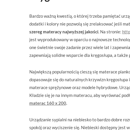
Bardzo ważną kwestią, o której trzeba pamiętać urzą
dodatki i kolory nie pozwolą się zrelaksować jeśli ma
szereg materacy najwyższej jakości
. Na stronie:
http
jest wyprodukowany w oparciu o najnowsze technologi
one świetnie swoje zadanie przez wiele lat i zapew
zapewniają solidne wsparcie dla kręgosłupa, a także
Największą popularnością cieszą się materace pianko
dopasowuje się do naturalnych krzywizn kręgosłupa 
materace sprężynowe oraz modele hybrydowe. Urządz
Kładzie się je na innym materacu, aby wyrównać pod
materac 160 x 200
.
Urządzanie sypialni na niebiesko to bardzo dobre rozw
spokój oraz wyciszenie się. Niebieski dostępny jest 