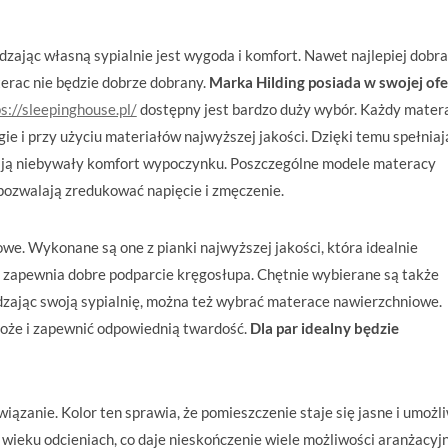
dzając własną sypialnie jest wygoda i komfort. Nawet najlepiej dobr
terac nie będzie dobrze dobrany.
Marka Hilding posiada w swojej ofe
s://sleepinghouse.pl/
dostępny jest bardzo duży wybór. Każdy mater
e i przy użyciu materiałów najwyższej jakości. Dzięki temu spełniaj
niają niebywały komfort wypoczynku. Poszczególne modele materacy
 pozwalają zredukować napięcie i zmęczenie.
we. Wykonane są one z pianki najwyższej jakości, która idealnie
i zapewnia dobre podparcie kręgosłupa. Chętnie wybierane są także
ając swoją sypialnię, można też wybrać materace nawierzchniowe.
łoże i zapewnić odpowiednią twardość.
Dla par idealny będzie
iązanie. Kolor ten sprawia, że pomieszczenie staje się jasne i umożl
w wieku odcieniach, co daje nieskończenie wiele możliwości aranżacyj