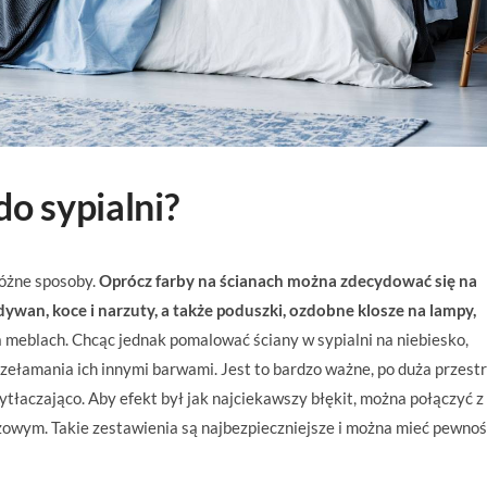
o sypialni?
różne sposoby.
Oprócz farby na ścianach można zdecydować się na
ywan, koce i narzuty, a także poduszki, ozdobne klosze na lampy,
a meblach. Chcąc jednak pomalować ściany w sypialni na niebiesko,
rzełamania ich innymi barwami. Jest to bardzo ważne, po duża przest
tłaczająco. Aby efekt był jak najciekawszy błękit, można połączyć z
owym. Takie zestawienia są najbezpieczniejsze i można mieć pewnoś