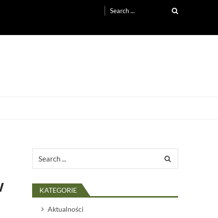
Search
for:
Search
for:
w
KATEGORIE
Aktualności