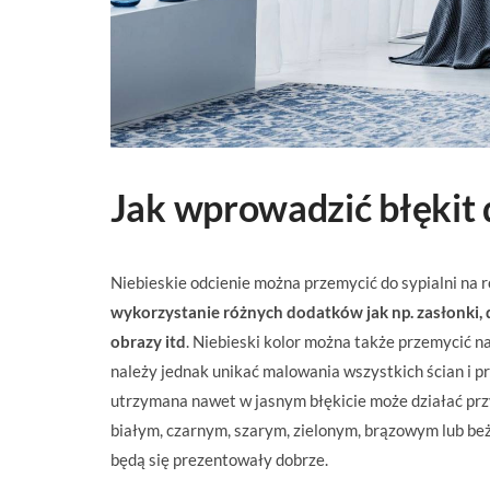
Jak wprowadzić błękit d
Niebieskie odcienie można przemycić do sypialni na 
wykorzystanie różnych dodatków jak np. zasłonki, d
obrazy itd
. Niebieski kolor można także przemycić n
należy jednak unikać malowania wszystkich ścian i p
utrzymana nawet w jasnym błękicie może działać przy
białym, czarnym, szarym, zielonym, brązowym lub beż
będą się prezentowały dobrze.