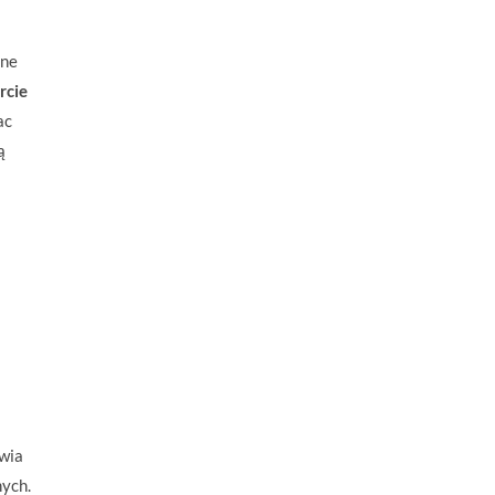
ane
rcie
ac
ą
iwia
nych.