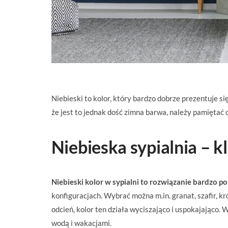
Niebieski to kolor, który bardzo dobrze prezentuje się 
że jest to jednak dość zimna barwa, należy pamiętać 
Niebieska sypialnia – k
Niebieski kolor w sypialni to rozwiązanie bardzo p
konfiguracjach. Wybrać można m.in. granat, szafir, kr
odcień, kolor ten działa wyciszająco i uspokajająco.
wodą i wakacjami.