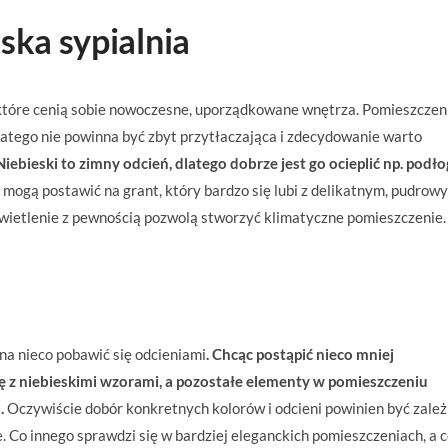
ska sypialnia
, które cenią sobie nowoczesne, uporządkowane wnętrza. Pomieszczen
latego nie powinna być zbyt przytłaczająca i zdecydowanie warto
Niebieski to zimny odcień, dlatego dobrze jest go ocieplić np. podł
, mogą postawić na grant, który bardzo się lubi z delikatnym, pudrow
świetlenie z pewnością pozwolą stworzyć klimatyczne pomieszczenie.
żna nieco pobawić się odcieniami
. Chcąc postąpić nieco mniej
ę z niebieskimi wzorami, a pozostałe elementy w pomieszczeniu
.
Oczywiście dobór konkretnych kolorów i odcieni powinien być zale
e. Co innego sprawdzi się w bardziej eleganckich pomieszczeniach, a 