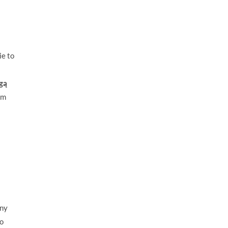
ie to
ogą
ym
żny
co