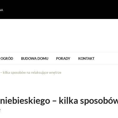
NA
ogrodu
OGRÓD
BUDOWA DOMU
PORADY
KONTAKT
 – kilka sposobów na relaksujące wnętrze
 niebieskiego – kilka sposobó
e