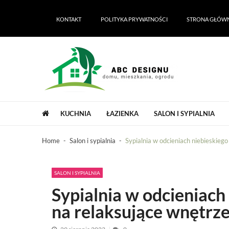
Skip
Skip
to
to
KONTAKT
POLITYKA PRYWATNOŚCI
STRONA GŁÓW
navigation
content
ABC Designu | ABC Dekoracji domu i 
ABC Designu | ABC Dekoracji domu i ogrodu
KUCHNIA
ŁAZIENKA
SALON I SYPIALNIA
Home
Salon i sypialnia
Sypialnia w odcieniach niebieskiego
SALON I SYPIALNIA
Sypialnia w odcieniach
na relaksujące wnętrz