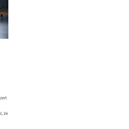
rzeń
ć, że