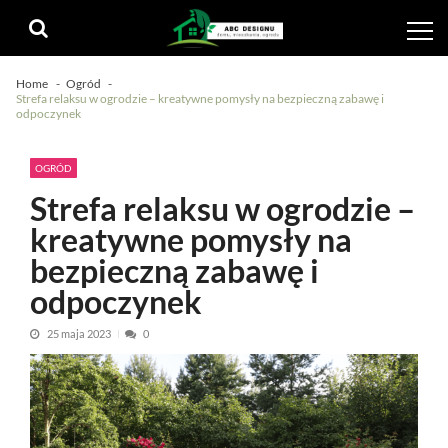
Skip
Skip
to
to
navigation
content
Home
Ogród
Strefa relaksu w ogrodzie – kreatywne pomysły na bezpieczną zabawę i
odpoczynek
OGRÓD
Strefa relaksu w ogrodzie –
kreatywne pomysły na
bezpieczną zabawę i
odpoczynek
25 maja 2023
0