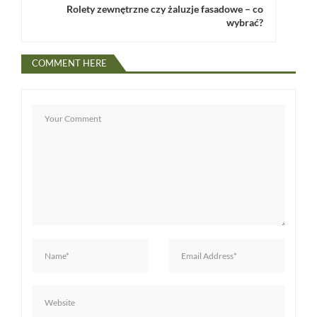
g
Rolety zewnętrzne czy żaluzje fasadowe – co
wybrać?
a
c
COMMENT HERE
j
a
w
p
i
s
u