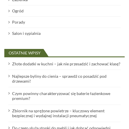
Ogród
Porady
Salon i sypialnia
OSTATNIE WPISY
Złote dodatki w kuchni – jak nie przesadzić i zachować klasę?
Najlepsze byliny do cienia – sprawdź co posadzić pod
drzewami!
Czym powinny charakteryzować się baterie łazienkowe
premium?
Zbiornik na sprężone powietrze – kluczowy element
bezpiecznej i wydajnej instalacji pneumatycznej
Do czego służą stopki do mebli i jak dobrać odpowiedni