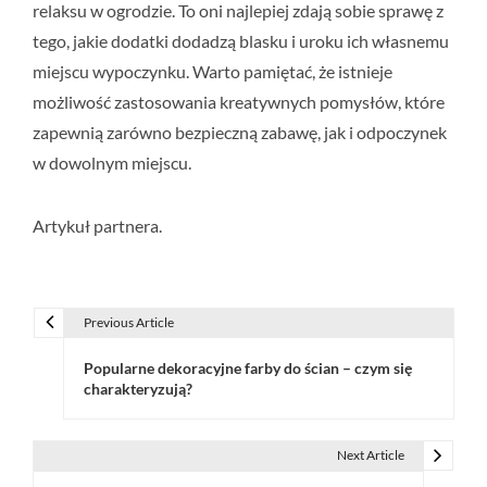
relaksu w ogrodzie. To oni najlepiej zdają sobie sprawę z
tego, jakie dodatki dodadzą blasku i uroku ich własnemu
miejscu wypoczynku. Warto pamiętać, że istnieje
możliwość zastosowania kreatywnych pomysłów, które
zapewnią zarówno bezpieczną zabawę, jak i odpoczynek
w dowolnym miejscu.
Artykuł partnera.
Previous Article
N
Popularne dekoracyjne farby do ścian – czym się
a
charakteryzują?
w
i
Next Article