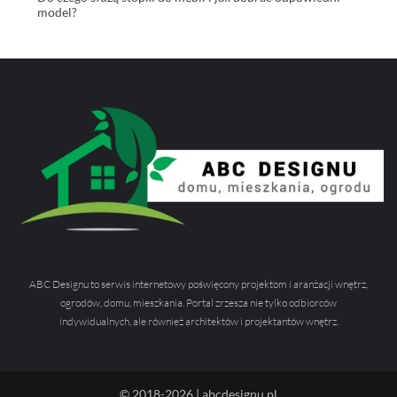
model?
ABC Designu to serwis internetowy poświęcony projektom i aranżacji wnętrz,
ogrodów, domu, mieszkania. Portal zrzesza nie tylko odbiorców
indywidualnych, ale również architektów i projektantów wnętrz.
© 2018-2026 | abcdesignu.pl