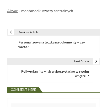
Airvac
– montaż odkurzaczy centralnych.
Previous Article
N
Personalizowana teczka na dokumenty – czy
a
warto?
w
i
Next Article
g
Poliwęglan lity – jak wykorzystać go w swoim
wnętrzu?
a
c
COMMENT HERE
j
a