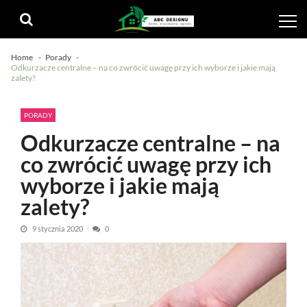
Skip
Skip
to
to
navigation
content
Home
Porady
Odkurzacze centralne – na co zwrócić uwagę przy ich wyborze i jakie mają
zalety?
PORADY
Odkurzacze centralne – na
co zwrócić uwagę przy ich
wyborze i jakie mają
zalety?
9 stycznia 2020
0