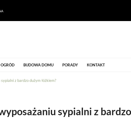
NA
ogrodu
OGRÓD
BUDOWA DOMU
PORADY
KONTAKT
sypialni z bardzo dużym łóżkiem?
wyposażaniu sypialni z bardz