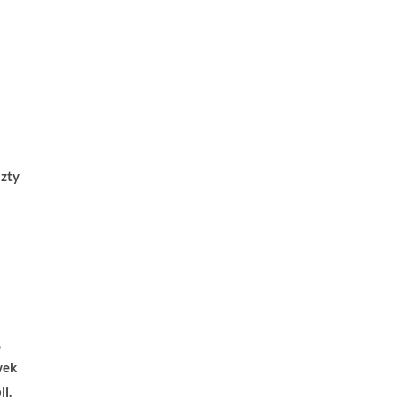
zty
,
wek
i.