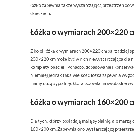
łóżko zapewnia także wystarczającą przestrzeń do w
dzieckiem.
Łóżka o wymiarach 200×220 
Z kolei łóżka o wymiarach 200×220 cm są rzadziej sp
200×220 cm może być w nich niewystarczająca dla n
komplety pościeli.
Ponadto, dopasowanie i konserwa
Niemniej jednak taka wielkość łóżka zapewnia wygodę
mamy dużą sypialnię, która pozwala na swobodne wyp
Łóżka o wymiarach 160×200 
Dla tych, którzy posiadają małą sypialnię, ale mar
160×200 cm. Zapewnia ono
wystarczającą przestrz