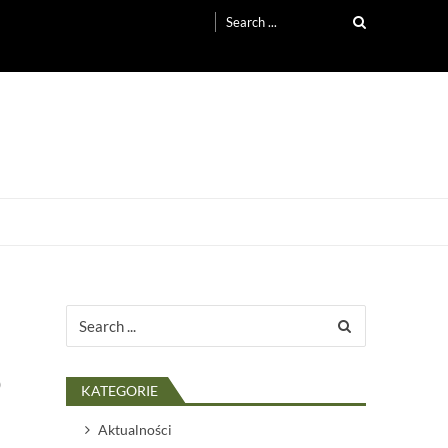
Search
for:
Search
for:
o
KATEGORIE
Aktualności