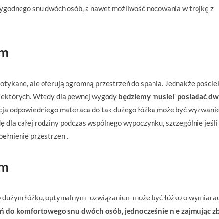
ygodnego snu dwóch osób, a nawet możliwość nocowania w trójkę z
cm
otykane, ale oferują ogromną przestrzeń do spania. Jednakże pościel
iektórych. Wtedy dla pewnej wygody
będziemy musieli posiadać dw
cja odpowiedniego materaca do tak dużego łóżka może być wyzwani
 dla całej rodziny podczas wspólnego wypoczynku, szczególnie jeśli
ełnienie przestrzeni.
cm
zą o dużym łóżku, optymalnym rozwiązaniem może być łóżko o wymiara
eń do komfortowego snu dwóch osób, jednocześnie nie zajmując z