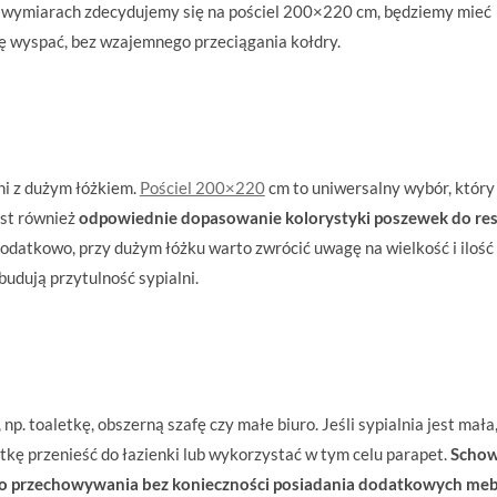
ch wymiarach zdecydujemy się na pościel 200×220 cm, będziemy mieć
ę wyspać, bez wzajemnego przeciągania kołdry.
ni z dużym łóżkiem.
Pościel 200×220
cm to uniwersalny wybór, który
est również
odpowiednie dopasowanie kolorystyki poszewek do res
Dodatkowo, przy dużym łóżku warto zwrócić uwagę na wielkość i ilość
budują przytulność sypialni.
p. toaletkę, obszerną szafę czy małe biuro. Jeśli sypialnia jest mała
tkę przenieść do łazienki lub wykorzystać w tym celu parapet.
Scho
do przechowywania bez konieczności posiadania dodatkowych mebl