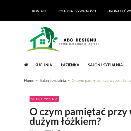
Skip
Skip
to
to
KONTAKT
POLITYKA PRYWATNOŚCI
STRONA GŁÓW
navigation
content
ABC Designu | ABC Dekoracji domu i 
ABC Designu | ABC Dekoracji domu i ogrodu
KUCHNIA
ŁAZIENKA
SALON I SYPIALNIA
Home
Salon i sypialnia
O czym pamiętać przy wyposażaniu 
SALON I SYPIALNIA
O czym pamiętać przy 
dużym łóżkiem?