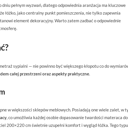
 po dniu pełnym wyzwań, dlatego odpowiednia aranżacja ma kluczowe
że łóżko, jako centralny punkt pomieszczenia, nie tylko zapewnia
i stanowi element dekoracyjny. Warto zatem zadbać o odpowiednie
atmosferę.
ać?
s metraż sypialni — nie powinno być większego kłopotu co do wymiaró
dem całej przestrzeni oraz aspekty praktyczne
.
cm
ne w większości sklepów meblowych. Posiadają one wiele zalet, w 
racy
, co umożliwia każdej osobie dopasowanie twardości materaca do
iel 200×220 cm świetnie uzupełni komfort i wygląd łóżka. Tego typu