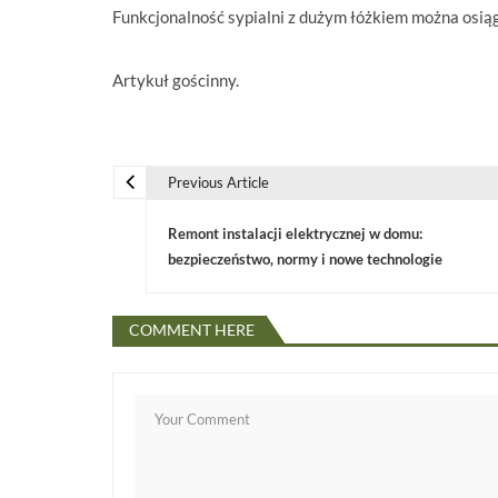
Funkcjonalność sypialni z dużym łóżkiem można osią
Artykuł gościnny.
Previous Article
N
Remont instalacji elektrycznej w domu:
a
bezpieczeństwo, normy i nowe technologie
w
COMMENT HERE
i
g
a