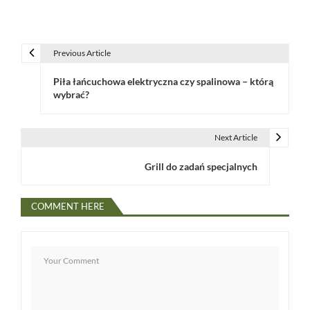
Previous Article
N
Piła łańcuchowa elektryczna czy spalinowa – którą
a
wybrać?
w
i
Next Article
g
Grill do zadań specjalnych
a
COMMENT HERE
c
j
a
w