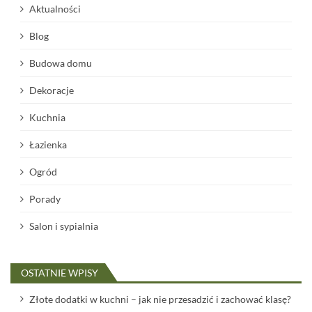
Aktualności
Blog
Budowa domu
Dekoracje
Kuchnia
Łazienka
Ogród
Porady
Salon i sypialnia
OSTATNIE WPISY
Złote dodatki w kuchni – jak nie przesadzić i zachować klasę?