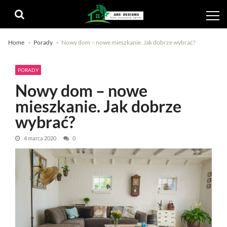
Skip
Skip
to
to
navigation
content
Home
Porady
Nowy dom – nowe mieszkanie. Jak dobrze wybrać?
PORADY
Nowy dom – nowe
mieszkanie. Jak dobrze
wybrać?
4 marca 2020
0