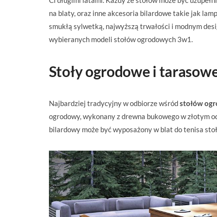
Ci długimi latami. Każdy ze stołów może być uzupełn
na blaty, oraz inne akcesoria bilardowe takie jak la
smukłą sylwetką, najwyższą trwałości i modnym de
wybieranych modeli stołów ogrodowych 3w1.
Stoły ogrodowe i taras
Najbardziej tradycyjny w odbiorze wśród
stołów ogr
ogrodowy, wykonany z drewna bukowego w złotym odc
bilardowy może być wyposażony w blat do tenisa stoło