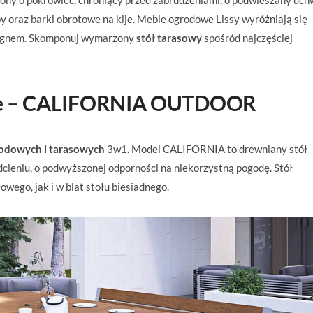
iony o pokrowiec, chroniący przed zabrudzeniami, o podwieszany uch
mpy oraz barki obrotowe na kije. Meble ogrodowe Lissy wyróżniają się
signem. Skomponuj wymarzony
stół tarasowy
spośród najczęściej
owe – CALIFORNIA OUTDOOR
odowych i tarasowych
3w1. Model CALIFORNIA to drewniany stół
ieniu, o podwyższonej odporności na niekorzystną pogodę. Stół
wego, jak i w blat stołu biesiadnego.