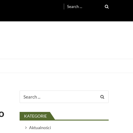
Search
for:
Search
for:
o
KATEGORIE
Aktualności