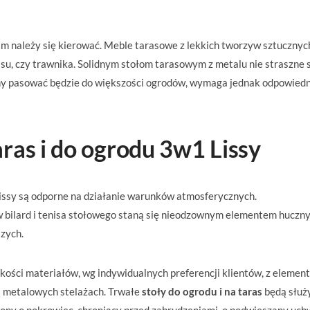
im należy się kierować. Meble tarasowe z lekkich tworzyw sztucznyc
asu, czy trawnika. Solidnym stołom tarasowym z metalu nie straszne 
y pasować będzie do większości ogrodów, wymaga jednak odpowiedn
ras i do ogrodu 3w1 Lissy
issy są odporne na działanie warunków atmosferycznych.
 w bilard i tenisa stołowego staną się nieodzownym elementem huczn
zych.
kości materiałów, wg indywidualnych preferencji klientów, z elemen
na metalowych stelażach. Trwałe
stoły do ogrodu i na taras
będą służ