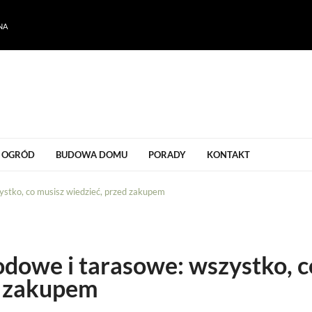
NA
ogrodu
OGRÓD
BUDOWA DOMU
PORADY
KONTAKT
stko, co musisz wiedzieć, przed zakupem
dowe i tarasowe: wszystko, c
d zakupem