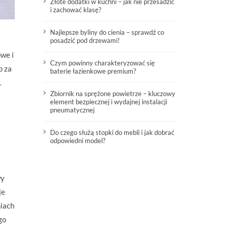
Złote dodatki w kuchni – jak nie przesadzić
i zachować klasę?
Najlepsze byliny do cienia – sprawdź co
posadzić pod drzewami!
we i
Czym powinny charakteryzować się
o za
baterie łazienkowe premium?
.
Zbiornik na sprężone powietrze – kluczowy
element bezpiecznej i wydajnej instalacji
pneumatycznej
Do czego służą stopki do mebli i jak dobrać
odpowiedni model?
wy
je
niach
go