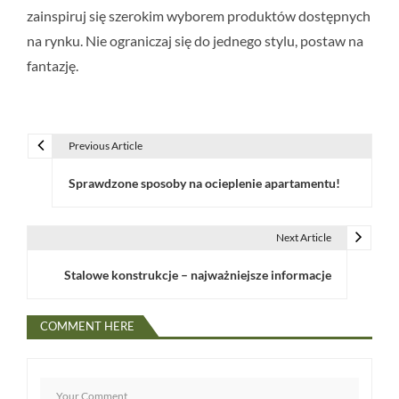
zainspiruj się szerokim wyborem produktów dostępnych
na rynku. Nie ograniczaj się do jednego stylu, postaw na
fantazję.
Previous Article
N
Sprawdzone sposoby na ocieplenie apartamentu!
a
w
Next Article
i
Stalowe konstrukcje – najważniejsze informacje
g
a
COMMENT HERE
c
j