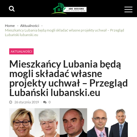
Skip
Skip
to
to
navigation
content
Home
Aktualności
Mieszkańcy Lubania będą mogli składać własne projekty uchwał – Przegląd
Lubański lubanski.eu
AKTUALNOŚCI
Mieszkańcy Lubania będą
mogli składać własne
projekty uchwał – Przegląd
Lubański lubanski.eu
26 stycznia 2019
0