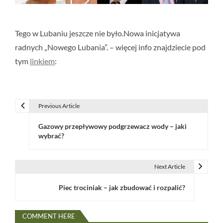
Tego w Lubaniu jeszcze nie było.Nowa inicjatywa
radnych „Nowego Lubania”. – więcej info znajdziecie pod
tym
linkiem
:
Previous Article
N
Gazowy przepływowy podgrzewacz wody – jaki
a
wybrać?
w
i
Next Article
g
Piec trociniak – jak zbudować i rozpalić?
a
COMMENT HERE
c