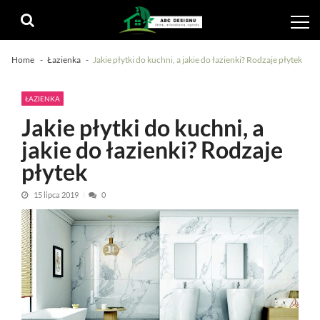
Skip
Skip
to
to
navigation
content
Home
Łazienka
Jakie płytki do kuchni, a jakie do łazienki? Rodzaje płytek
ŁAZIENKA
Jakie płytki do kuchni, a
jakie do łazienki? Rodzaje
płytek
15 lipca 2019
0