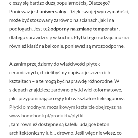
cieszy się bardzo dużą popularnością. Dlaczego?
Ponieważ jest
uniwersalny
. Dzięki swojej wytrzymałości,
może być stosowany zarówno na ścianach, jak i na
podłogach. Jest też
odporny na zmianę temperatur
,
dlatego sprawdzi się w kuchni. Płytki tego rodzaju można
również kłaść na balkonie, ponieważ są mrozoodporne.
A zanim przejdziemy do właściwości płytek
ceramicznych, chcielibyśmy napisać jeszcze o ich
kształtach – a te mogą być naprawdę różnorodne. W
sklepach znajdziesz zarówno płytki wielkoformatowe,
jak i przypominające cegły lub w kształcie heksagonów.
Płytki o modnym, mozaikowym kształcie obejrzysz na
www.homebook.pl/produkty/plytki
, tam również dostępne są kafelki udające beton
architektoniczny lub… drewno. Jeśli więc nie wiesz, co