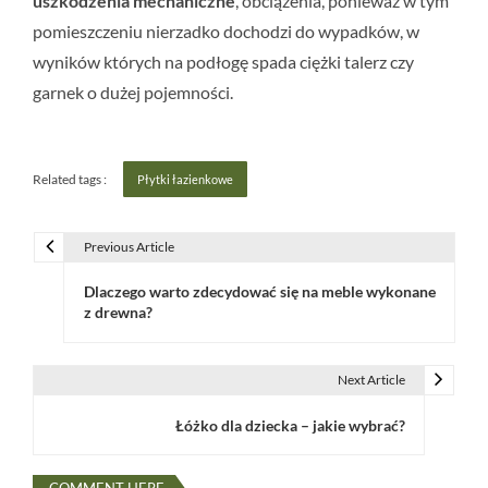
uszkodzenia mechaniczne
, obciążenia, ponieważ w tym
pomieszczeniu nierzadko dochodzi do wypadków, w
wyników których na podłogę spada ciężki talerz czy
garnek o dużej pojemności.
Related tags :
Płytki łazienkowe
Previous Article
N
Dlaczego warto zdecydować się na meble wykonane
a
z drewna?
w
i
Next Article
g
Łóżko dla dziecka – jakie wybrać?
a