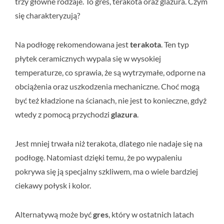
trzy główne rodzaje. To gres, terakota oraz glazura. Czym
się charakteryzują?
Na podłogę rekomendowana jest
terakota
. Ten typ
płytek ceramicznych wypala się w wysokiej
temperaturze, co sprawia, że są wytrzymałe, odporne na
obciążenia oraz uszkodzenia mechaniczne. Choć mogą
być też kładzione na ścianach, nie jest to konieczne, gdyż
wtedy z pomocą przychodzi
glazura
.
Jest mniej trwała niż terakota, dlatego nie nadaje się na
podłogę. Natomiast dzięki temu, że po wypaleniu
pokrywa się ją specjalny szkliwem, ma o wiele bardziej
ciekawy połysk i kolor.
Alternatywą może być
gres
, który w ostatnich latach