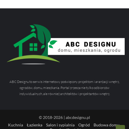
ABC Designu to serwis internetowy poświęcony projektom i aranżacji wnętrz,
ogrodów, domu, mieszkania. Portal zrzesza nie tylko odbiorców
indywidualnych, ale również architektów i projektantów wnętrz.
© 2018-2026 | abcdesignu.pl
Kuchnia
Łazienka
Salon i sypialnia
Ogród
Budowa domu