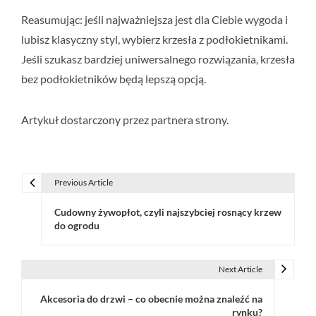
Reasumując: jeśli najważniejsza jest dla Ciebie wygoda i
lubisz klasyczny styl, wybierz krzesła z podłokietnikami.
Jeśli szukasz bardziej uniwersalnego rozwiązania, krzesła
bez podłokietników będą lepszą opcją.
Artykuł dostarczony przez partnera strony.
Previous Article
N
Cudowny żywopłot, czyli najszybciej rosnący krzew
a
do ogrodu
w
i
Next Article
g
Akcesoria do drzwi – co obecnie można znaleźć na
rynku?