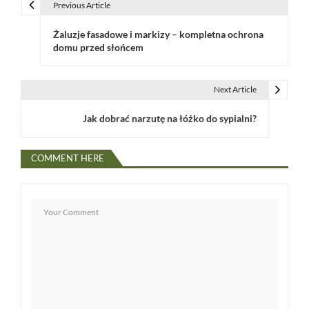
Previous Article
N
Żaluzje fasadowe i markizy – kompletna ochrona
a
domu przed słońcem
w
i
Next Article
g
Jak dobrać narzutę na łóżko do sypialni?
a
COMMENT HERE
c
j
a
w
p
i