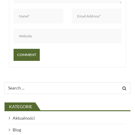
s
u
Search
for:
KATEGORIE
Aktualności
Blog