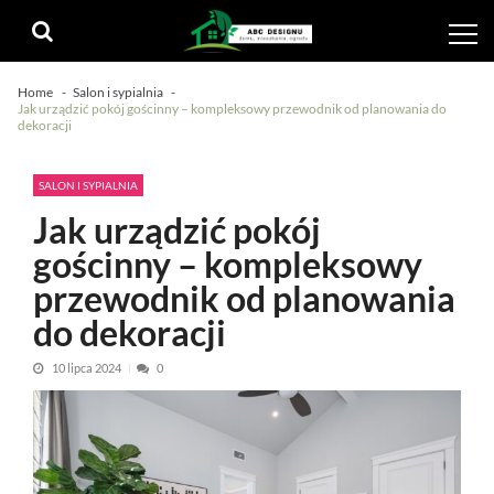
Skip
Skip
to
to
navigation
content
Home
Salon i sypialnia
Jak urządzić pokój gościnny – kompleksowy przewodnik od planowania do
dekoracji
SALON I SYPIALNIA
Jak urządzić pokój
gościnny – kompleksowy
przewodnik od planowania
do dekoracji
10 lipca 2024
0