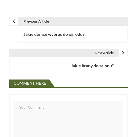
Previous Article
N
Jakie donice wybrać do ogrodu?
a
w
Next Article
i
Jakie firany do salonu?
g
a
COMMENT HERE
c
j
a
w
p