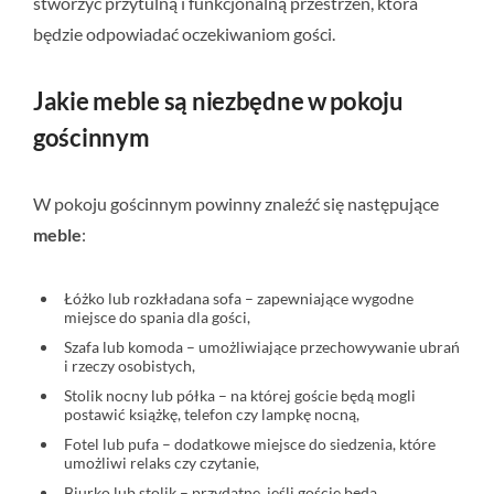
stworzyć przytulną i funkcjonalną przestrzeń, która
będzie odpowiadać oczekiwaniom gości.
Jakie meble są niezbędne w pokoju
gościnnym
W pokoju gościnnym powinny znaleźć się następujące
meble
:
Łóżko lub rozkładana sofa – zapewniające wygodne
miejsce do spania dla gości,
Szafa lub komoda – umożliwiające przechowywanie ubrań
i rzeczy osobistych,
Stolik nocny lub półka – na której goście będą mogli
postawić książkę, telefon czy lampkę nocną,
Fotel lub pufa – dodatkowe miejsce do siedzenia, które
umożliwi relaks czy czytanie,
Biurko lub stolik – przydatne, jeśli goście będą