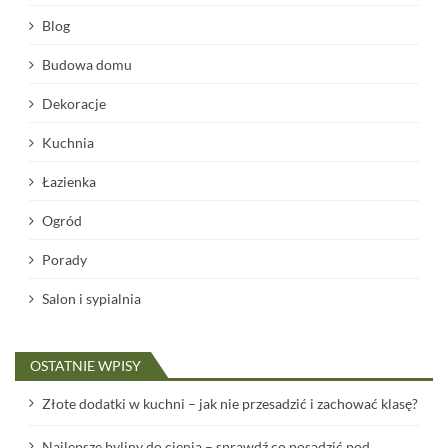
Blog
Budowa domu
Dekoracje
Kuchnia
Łazienka
Ogród
Porady
Salon i sypialnia
OSTATNIE WPISY
Złote dodatki w kuchni – jak nie przesadzić i zachować klasę?
Najlepsze byliny do cienia – sprawdź co posadzić pod