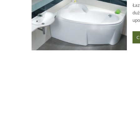
Łaz
duż
up
C