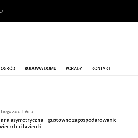
NA
ogrodu
OGRÓD
BUDOWA DOMU
PORADY
KONTAKT
 lutego 2020
0
nna asymetryczna – gustowne zagospodarowanie
wierzchni łazienki