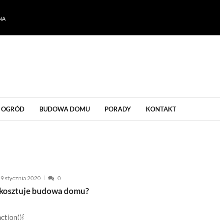
NA
ogrodu
OGRÓD
BUDOWA DOMU
PORADY
KONTAKT
9 stycznia 2020
0
e kosztuje budowa domu?
nction(){