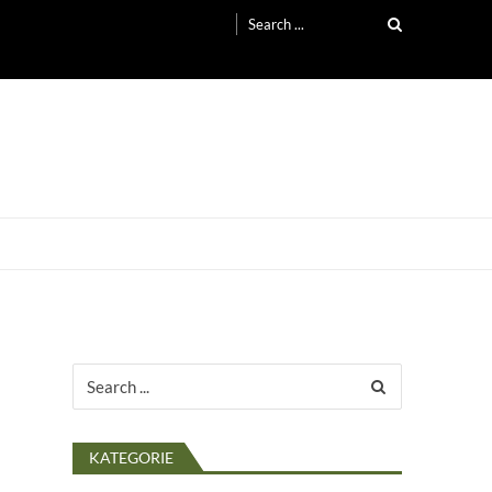
Search
for:
Search
for:
KATEGORIE