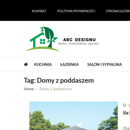
Skip
Skip
to
to
KONTAKT
POLITYKA PRYWATNOŚCI
STRONA GŁÓW
navigation
content
ABC Designu | ABC Dekoracji domu i 
ABC Designu | ABC Dekoracji domu i ogrodu
KUCHNIA
ŁAZIENKA
SALON I SYPIALNIA
Tag:
Domy z poddaszem
Home
Domy z poddaszem
2
Il
(fu