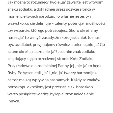
Jak można to rozumieć? Twoje „ja” zawarte jest w twoim
znaku zodiaku, a dokładniej przez pozycję słońca w
momencie twoich narodzin. To właśnie jesteś ty i
wszystko, co cię definiuje – talenty, potencjał, możliwości
czy wsparcie, którego potrzebujesz. Skoro określamy
nasze „ja”, to w myśl zasady, że skoro jest anioł, to musi
być też diabeł, przyjmujemy również istnienie „nie-ja”. Co
zatem określa nasze „nie-ja”? Jest nim znak zodiaku
znajdujący się po przeciwnej stronie Koła Zodiaku.
Przykładowo dla zodiakalnej Panny, jej „nie-ja” to będą
Ryby. Połączenie sił „ja” i „nie-ja” tworzy harmonijną
całość mającą wpływ na nas samych. Każdy ze znaków
horoskopu określony jest przez anielski horoskop i
warto posiąść tę wiedzę, by lepiej zrozumieć siebie i
innych.