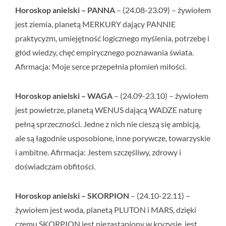
Horoskop anielski – PANNA
– (24.08-23.09) – żywiołem
jest ziemia, planetą MERKURY dający PANNIE
praktycyzm, umiejętność logicznego myślenia, potrzebę i
głód wiedzy, chęć empirycznego poznawania świata.
Afirmacja:
Moje serce przepełnia płomień miłości.
Horoskop anielski – WAGA
– (24.09-23.10) – żywiołem
jest powietrze, planetą WENUS dającą WADZE naturę
pełną sprzeczności. Jedne z nich nie cieszą się ambicją,
ale są łagodnie usposobione, inne porywcze, towarzyskie
i ambitne. Afirmacja:
Jestem szczęśliwy, zdrowy i
doświadczam obfitości.
Horoskop anielski – SKORPION
– (24.10-22.11) –
żywiołem jest woda, planetą PLUTON i MARS, dzięki
czemu SKORPION jest niezastąpiony w kryzysie, jest