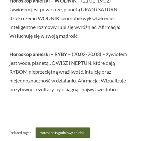
Horoskop anielski – WODNIK
– (21.01-19.02) –
żywiołem jest powietrze, planetą URAN i SATURN,
dzięki czemu WODNIK ceni sobie wykształcenie i
inteligentne rozmowy, lubi się wyróżniać. Afirmacja:
Wsłuchuję się w swoją mądrość.
Horoskop anielski – RYBY
– (20.02-20.03) – żywiołem
jest woda, planetą JOWISZ i NEPTUN, które dają
RYBOM nieprzeciętną wrażliwość, intuicję oraz
niejednoznaczność w działaniu. Afirmacja:
Wizualizuję
pozytywne rezultaty, by osiągnąć najwyższe dobro.
Related tags :
Horoskop tygodniowy anielski