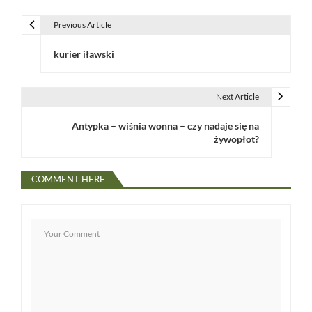
Previous Article
N
kurier iławski
a
w
Next Article
i
Antypka – wiśnia wonna – czy nadaje się na
g
żywopłot?
a
COMMENT HERE
c
j
a
w
p