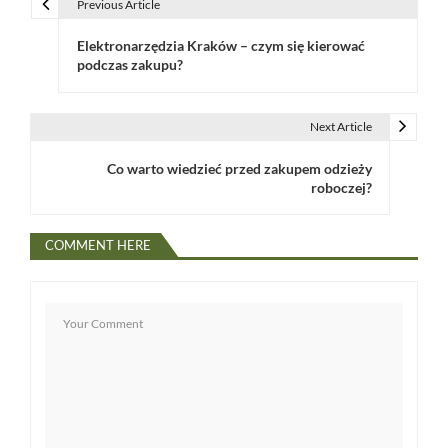
Previous Article
N
Elektronarzędzia Kraków – czym się kierować
a
podczas zakupu?
w
i
Next Article
g
Co warto wiedzieć przed zakupem odzieży
roboczej?
a
c
COMMENT HERE
j
a
w
p
i