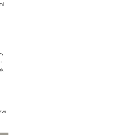
mi
zy
u
ak
zwi