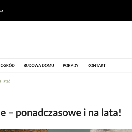
NA
ogrodu
OGRÓD
BUDOWA DOMU
PORADY
KONTAKT
 lata!
e – ponadczasowe i na lata!