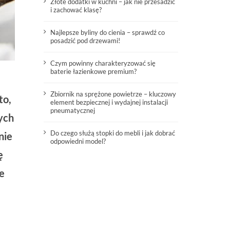
Złote dodatki w kuchni – jak nie przesadzić
i zachować klasę?
Najlepsze byliny do cienia – sprawdź co
posadzić pod drzewami!
Czym powinny charakteryzować się
baterie łazienkowe premium?
Zbiornik na sprężone powietrze – kluczowy
to,
element bezpiecznej i wydajnej instalacji
pneumatycznej
ych
Do czego służą stopki do mebli i jak dobrać
nie
odpowiedni model?
ę
e