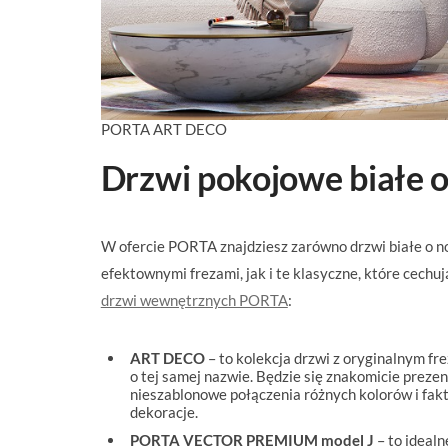
PORTA ART DECO
Drzwi pokojowe białe
W ofercie PORTA znajdziesz zarówno drzwi białe o 
efektownymi frezami, jak i te klasyczne, które cechują
drzwi wewnętrznych PORTA
:
ART DECO
– to kolekcja drzwi z oryginalnym 
o tej samej nazwie. Będzie się znakomicie prez
nieszablonowe połączenia różnych kolorów i faktu
dekoracje.
PORTA VECTOR PREMIUM model J
– to idealn