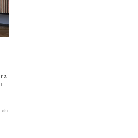
 np.
i
endu