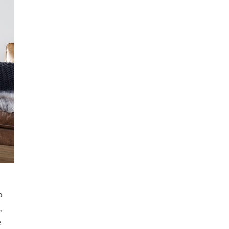
o
,
e