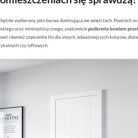
e chętnie wybierany jako barwa dominująca we wnętrzach. Powrócił on
wskiego oraz minimalistycznego, znakomicie
podkreśla bowiem pros
owić również znakomite tło dla innych, odważniejszych kolorów, dlat
tykalnych czy loftowych.