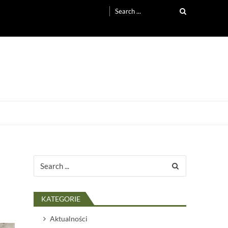
Search
for:
Search
for:
KATEGORIE
Aktualności