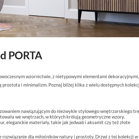
 od PORTA
nowoczesnym wzornictwie, z nietypowymi elementami dekoracyjnymi,
 prostota i minimalizm. Poznaj bliżej kilka z wielu dostępnych kolekcj
frezowaniem nawiązującym do niezwykle stylowego wnętrzarskiego tr
entowała we wnętrzach, w których królują geometryczne wzory,
r, eleganckie materiały, takie jak jedwab i aksamit czy też złote
e rozwiązanie dla miłośników natury i prostoty. Drzwi z tej kolekcji w